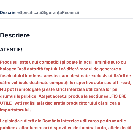
CANBUS
sofit
Descriere
Specificații
Siguranță
Recenzii
compatibil
C5W
12
SMD
Descriere
39mm
Alb
ATENTIE!
12/24V,
destinat
competitiilor
Produsul este unul compatibil și poate înlocui luminile auto cu
auto
halogen însă datorită faptului că diferă modul de generare a
sau
fasciculului luminos, acestea sunt destinate exclusiv utilizării de
off-
către vehicule destinate competițiilor sportive auto sau off-road,
road
NU pot fi omologate și este strict interzisă utilizarea lor pe
drumurile publice. Atașat acestui produs la secțiunea „FISIERE
UTILE” veți regăsi atât declarația producătorului cât și cea a
importatorului.
Legislaţia rutieră din România interzice utilizarea pe drumurile
publice a altor lumini ori dispozitive de iluminat auto, altele decât