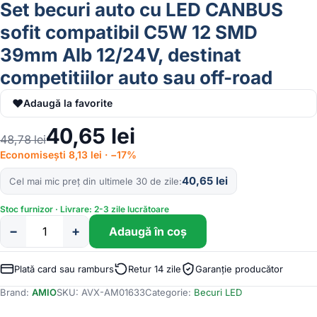
Set becuri auto cu LED CANBUS
sofit compatibil C5W 12 SMD
39mm Alb 12/24V, destinat
competitiilor auto sau off-road
♥
Adaugă la favorite
40,65
lei
48,78
lei
Economisești 8,13 lei · −17%
40,65
lei
Cel mai mic preț din ultimele 30 de zile
Stoc furnizor · Livrare: 2-3 zile lucrătoare
−
+
Adaugă în coș
Cantitate
Set
becuri
Plată card sau ramburs
Retur 14 zile
Garanție producător
auto
Brand:
AMIO
SKU:
AVX-AM01633
Categorie:
Becuri LED
cu
LED