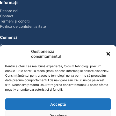
Informații
Despre noi
Contact
Termeni și condiții
Politica de confidențialitate
Comenzi
Coșul meu
Politica de retur
Gestionează
consimțământul
Politica cookies
Suport & Garanție
Pentru a oferi cea mai bună experiență, folosim tehnologii precum
cookie-urile pentru a stoca și/sau accesa informațiile despre dispozitiv.
Cont
Consimțământul pentru aceste tehnologii ne va permite să procesăm
date precum comportamentul de navigare sau ID-uri unice pe acest
Contul meu
site. Neconsimțământul sau retragerea consimțământului poate afecta
Favorite
negativ anumite caracteristici și funcții.
Magazin
Producători
Acceptă
Contact
Respinge
contact@solgarden.ro