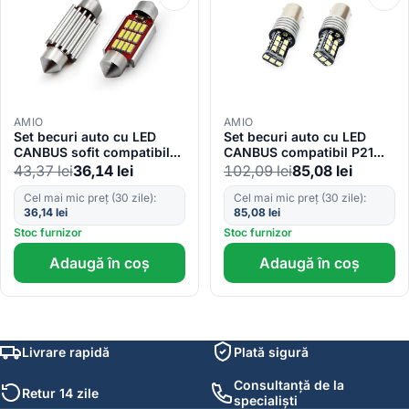
AMIO
AMIO
Set becuri auto cu LED
Set becuri auto cu LED
CANBUS sofit compatibil
CANBUS compatibil P21W
C5W 12 SMD 4014 39mm
BA15S 15 SMD 7.5W Alb
43,37
lei
36,14
lei
102,09
lei
85,08
lei
Alb 12/24V, destinat
12/24V, destinat
competitiilor auto sau off-
competitiilor auto sau off-
Cel mai mic preț (30 zile):
Cel mai mic preț (30 zile):
36,14
lei
85,08
lei
road
road
Stoc furnizor
Stoc furnizor
Adaugă în coș
Adaugă în coș
Livrare rapidă
Plată sigură
Consultanță de la
Retur 14 zile
specialiști