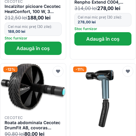
CECOTEC
Renpho Extend C004,
Incalzitor picioare Cecotec
4capete, 4 viteze, brat de
314,00
lei
278,00
lei
HeatConfort, 100 W, 3
extensie
niveluri de temperatura,
212,50
lei
188,00
lei
Cel mai mic preț (30 zile):
oprire automata
278,00
lei
Cel mai mic preț (30 zile):
Stoc furnizor
188,00
lei
Adaugă în coș
Stoc furnizor
Adaugă în coș
-12%
-11%
♥
♥
CECOTEC
Roata abdominala Cecotec
DrumFit AB, covoras
antialunecare inclus
90,80
lei
80,00
lei