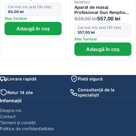
RENPHO
Aparat de masaj
Cel mai mic preț (30 zile):
80,00
lei
Profesional Gun Renpho
Reach 2, Incalzire si racire,
629,00
lei
557,00
lei
Stoc furnizor
6 capete, 5 viteze, Control
touch temperatura, brat de
Cel mai mic preț (30 zile):
Adaugă în coș
557,00
lei
extensie, geanta
Stoc furnizor
Adaugă în coș
Livrare rapidă
Plată sigură
Consultanță de la
Retur 14 zile
specialiști
Informații
Despre noi
Contact
Termeni și condiții
Politica de confidențialitate