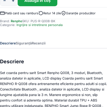
−
+
Adaugă în coș
Cantitate
Set
coarda
Plată card sau ramburs
Retur 14 zile
Garanție producător
pentru
Brand:
Renpho
SKU:
PUS-R-Q008-BK
sarit
Categorie:
Ingrijire si intretinere personala
Smart
Renpho
Q008,
3
Descriere
Siguranță
Recenzii
moduri,
Bluetooth,
analiza
datelor
Descriere
in
aplicatie,
Set coarda pentru sarit Smart Renpho Q008, 3 moduri, Bluetooth,
LCD
analiza datelor in aplicatie, LCD display Coarda pentru sarit Smart
display
RENPHO R-Q008 ofera antrenamente eficiente pentru adulti si copii.
Conectivitate Bluetooth , analiza datelor in aplicatie, LCD display si
lungime ajustabila pana la 3 m. Manere ergonomice si non, slip
pentru confort si aderenta optima. Material durabil TPU + ABS
pentru utilizare indelungata. RENPHO Smart Jump Rope R-Q008 ,