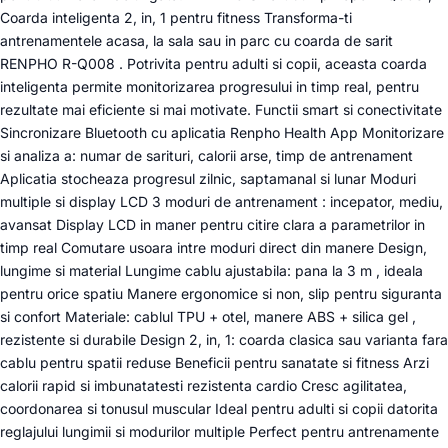
Coarda inteligenta 2, in, 1 pentru fitness Transforma-ti
antrenamentele acasa, la sala sau in parc cu coarda de sarit
RENPHO R-Q008 . Potrivita pentru adulti si copii, aceasta coarda
inteligenta permite monitorizarea progresului in timp real, pentru
rezultate mai eficiente si mai motivate. Functii smart si conectivitate
Sincronizare Bluetooth cu aplicatia Renpho Health App Monitorizare
si analiza a: numar de sarituri, calorii arse, timp de antrenament
Aplicatia stocheaza progresul zilnic, saptamanal si lunar Moduri
multiple si display LCD 3 moduri de antrenament : incepator, mediu,
avansat Display LCD in maner pentru citire clara a parametrilor in
timp real Comutare usoara intre moduri direct din manere Design,
lungime si material Lungime cablu ajustabila: pana la 3 m , ideala
pentru orice spatiu Manere ergonomice si non, slip pentru siguranta
si confort Materiale: cablul TPU + otel, manere ABS + silica gel ,
rezistente si durabile Design 2, in, 1: coarda clasica sau varianta fara
cablu pentru spatii reduse Beneficii pentru sanatate si fitness Arzi
calorii rapid si imbunatatesti rezistenta cardio Cresc agilitatea,
coordonarea si tonusul muscular Ideal pentru adulti si copii datorita
reglajului lungimii si modurilor multiple Perfect pentru antrenamente