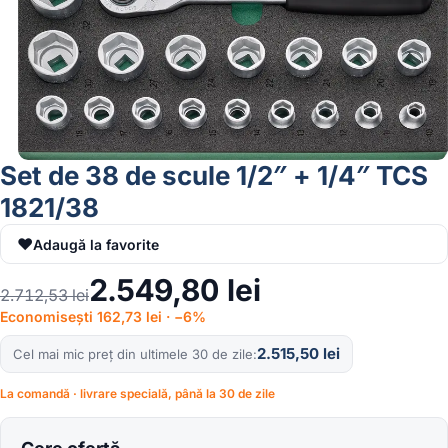
Set de 38 de scule 1/2″ + 1/4″ TCS
1821/38
♥
Adaugă la favorite
2.549,80
lei
2.712,53
lei
Economisești 162,73 lei · −6%
2.515,50
lei
Cel mai mic preț din ultimele 30 de zile
La comandă · livrare specială, până la 30 de zile