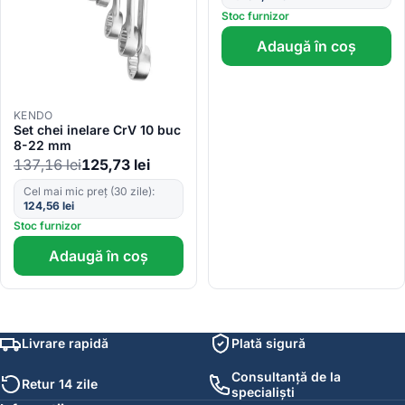
Stoc furnizor
Adaugă în coș
KENDO
Set chei inelare CrV 10 buc
8-22 mm
137,16
lei
125,73
lei
Cel mai mic preț (30 zile):
124,56
lei
Stoc furnizor
Adaugă în coș
Livrare rapidă
Plată sigură
Consultanță de la
Retur 14 zile
specialiști