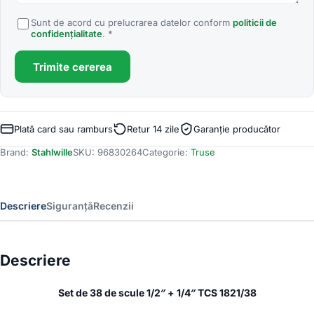
Sunt de acord cu prelucrarea datelor conform
politicii de
confidențialitate
. *
Trimite cererea
Plată card sau ramburs
Retur 14 zile
Garanție producător
Brand:
Stahlwille
SKU:
96830264
Categorie:
Truse
Descriere
Siguranță
Recenzii
Descriere
Set de 38 de scule 1/2″ + 1/4″ TCS 1821/38