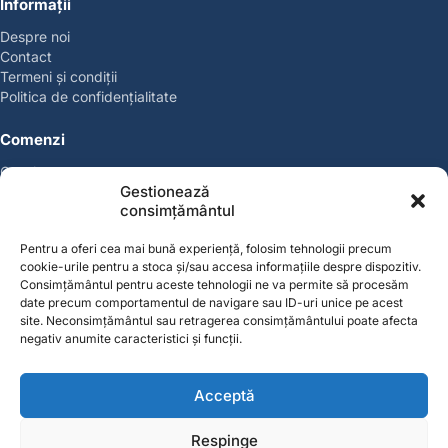
Informații
Despre noi
Contact
Termeni și condiții
Politica de confidențialitate
Comenzi
Coșul meu
Gestionează
Politica de retur
consimțământul
Politica cookies
Suport & Garanție
Pentru a oferi cea mai bună experiență, folosim tehnologii precum
cookie-urile pentru a stoca și/sau accesa informațiile despre dispozitiv.
Cont
Consimțământul pentru aceste tehnologii ne va permite să procesăm
date precum comportamentul de navigare sau ID-uri unice pe acest
Contul meu
site. Neconsimțământul sau retragerea consimțământului poate afecta
Favorite
negativ anumite caracteristici și funcții.
Magazin
Producători
Acceptă
Contact
Respinge
contact@solgarden.ro