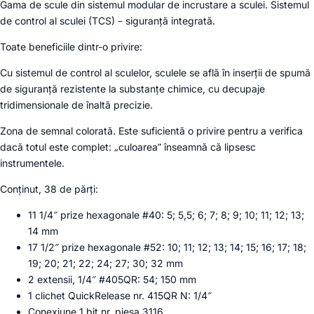
Gama de scule din sistemul modular de incrustare a sculei. Sistemul
de control al sculei (TCS) – siguranță integrată.
Toate beneficiile dintr-o privire:
Cu sistemul de control al sculelor, sculele se află în inserții de spumă
de siguranță rezistente la substanțe chimice, cu decupaje
tridimensionale de înaltă precizie.
Zona de semnal colorată.
Este suficientă o privire pentru a verifica
dacă totul este complet: „culoarea” înseamnă că lipsesc
instrumentele.
Conținut, 38 de părți:
11 1/4″ prize hexagonale #40: 5; 5,5; 6; 7; 8; 9; 10; 11; 12; 13;
14 mm
17 1/2″ prize hexagonale #52: 10; 11; 12; 13; 14; 15; 16; 17; 18;
19; 20; 21; 22; 24; 27; 30; 32 mm
2 extensii, 1/4″ #405QR: 54; 150 mm
1 clichet QuickRelease nr. 415QR N: 1/4″
Conexiune 1 bit nr. piesa 3116