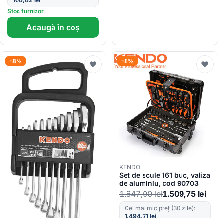
106,62
lei
Stoc furnizor
Adaugă în coș
-8%
-8%
♥
♥
KENDO
Set de scule 161 buc, valiza
de aluminiu, cod 90703
1.647,00
lei
1.509,75
lei
Cel mai mic preț (30 zile):
1.494,71
lei