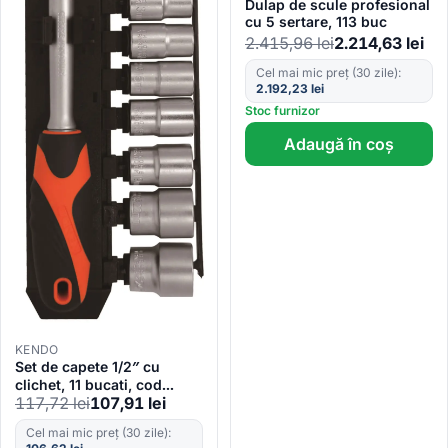
Dulap de scule profesional
cu 5 sertare, 113 buc
2.415,96
lei
2.214,63
lei
Cel mai mic preț (30 zile):
2.192,23
lei
Stoc furnizor
Adaugă în coș
KENDO
Set de capete 1/2″ cu
clichet, 11 bucati, cod
16207
117,72
lei
107,91
lei
Cel mai mic preț (30 zile):