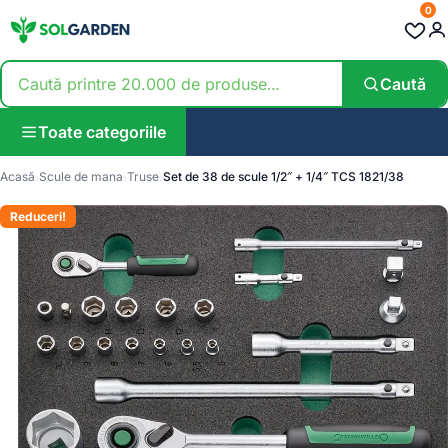
0
Caută
Toate categoriile
Acasă
Scule de mana
Truse
Set de 38 de scule 1/2″ + 1/4″ TCS 1821/38
Reduceri!