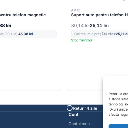
AMIO
pentru telefon magnetic
Suport auto pentru telefon
,38
lei
30,14
lei
25,11
lei
ț (30 zile):
45,38
lei
Cel mai mic preț (30 zile):
25,11
le
Stoc furnizor
Pentru a of
a stoca și/
tehnologii 
Retur 14 zile
ID-uri unic
Cont
afecta negat
Contul meu