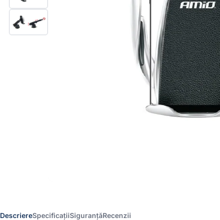
Descriere
Specificații
Siguranță
Recenzii