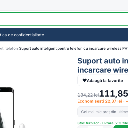
itica de confidențialitate
rti telefon
Suport auto inteligent pentru telefon cu incarcare wireless P
Suport auto in
incarcare wir
♥
Adaugă la favorite
111,8
134,22
lei
Economisești 22,37 lei · 
Cel mai mic preț din ultime
Stoc furnizor · Livrare: 2-3 zil