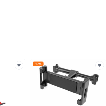
-17%
♥
♥