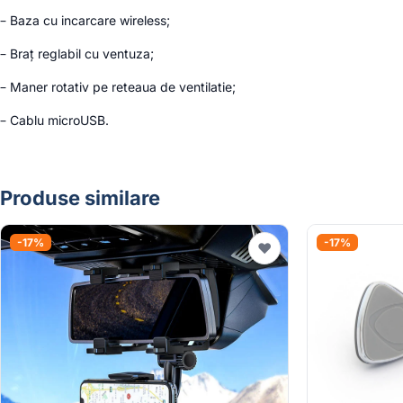
– Baza cu incarcare wireless;
– Braț reglabil cu ventuza;
– Maner rotativ pe reteaua de ventilatie;
– Cablu microUSB.
Produse similare
-17%
-17%
♥