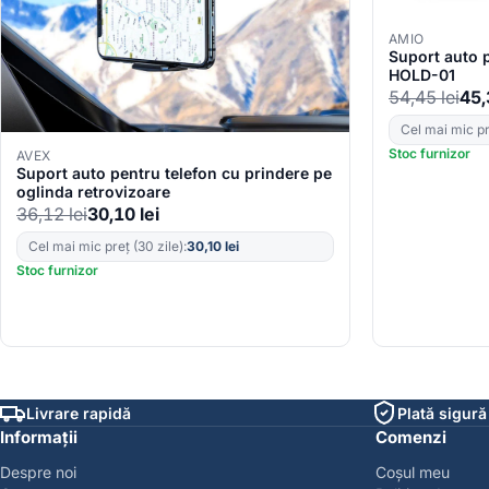
AMIO
Suport auto 
HOLD-01
54,45
lei
45
Cel mai mic pre
Stoc furnizor
AVEX
Suport auto pentru telefon cu prindere pe
oglinda retrovizoare
36,12
lei
30,10
lei
Cel mai mic preț (30 zile):
30,10
lei
Stoc furnizor
Livrare rapidă
Plată sigură
Informații
Comenzi
Despre noi
Coșul meu