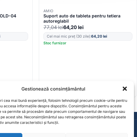
AMIO
 HOLD-04
Suport auto de tableta pentru tetiera
autoreglabil
77,04
lei
64,20
lei
i
Cel mai mic preț (30 zile):
64,20
lei
Stoc furnizor
Gestionează consimțământul
eri cea mai bună experiență, folosim tehnologii precum cookie-urile pentru
sau accesa informațiile despre dispozitiv. Consimțământul pentru aceste
ne va permite să procesăm date precum comportamentul de navigare sau
Consultanță de la specialiști
e pe acest site. Neconsimțământul sau retragerea consimțământului poate
Contact
iv anumite caracteristici și funcții.
contact@solgarden.ro