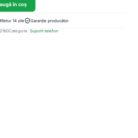
augă în coș
Retur 14 zile
Garanție producător
2160
Categorie:
Suporti telefon