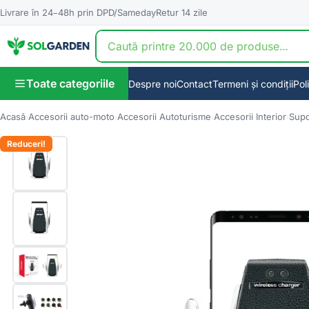
Livrare în 24–48h prin DPD/Sameday
Retur 14 zile
Toate categoriile
Despre noi
Contact
Termeni și condiții
Pol
Acasă
Accesorii auto-moto
Accesorii Autoturisme
Accesorii Interior
Supo
Reduceri!