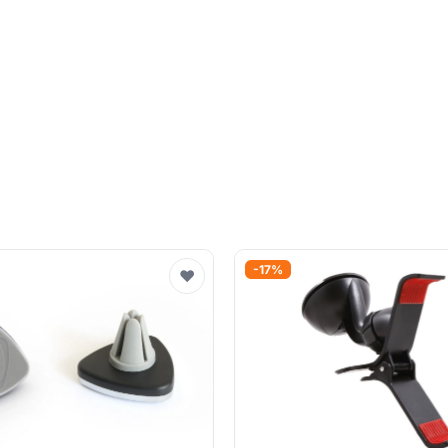
-17%
♥