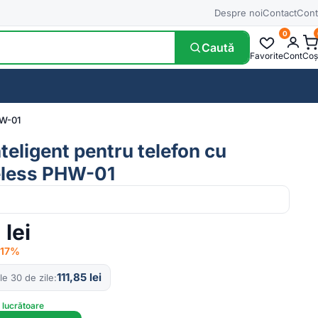
Despre noi
Contact
Cont
0
Caută
Favorite
Cont
Coș
HW-01
teligent pentru telefon cu
eless PHW-01
5
lei
−17%
111,85
lei
le 30 de zile
e lucrătoare