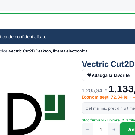
itica de confidențialitate
rice
Vectric Cut2D Desktop, licenta electronica
Vectric Cut2D
♥
Adaugă la favorite
1.133
1.205,94
lei
Economisești 72,34 lei ·
Cel mai mic preț din ultime
Stoc furnizor · Livrare: 2-3 zil
−
+
Ad
Cantitate