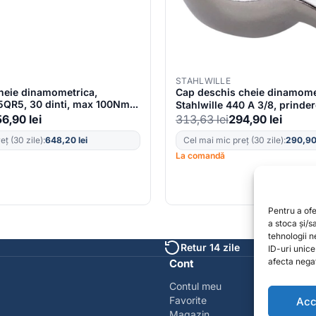
STAHLWILLE
cheie dinamometrica,
Cap deschis cheie dinamome
25QR5, 30 dinti, max 100Nm,
Stahlwille 440 A 3/8, prinder
2 mm, patrat 3/8″
56,90
lei
313,63
lei
294,90
lei
deschidere 3/8″
ț (30 zile):
648,20
lei
Cel mai mic preț (30 zile):
290,9
La comandă
Pentru a of
a stoca și/
tehnologii 
Retur 14 zile
ID-uri unic
afecta negat
Cont
Contul meu
Favorite
Acc
Magazin