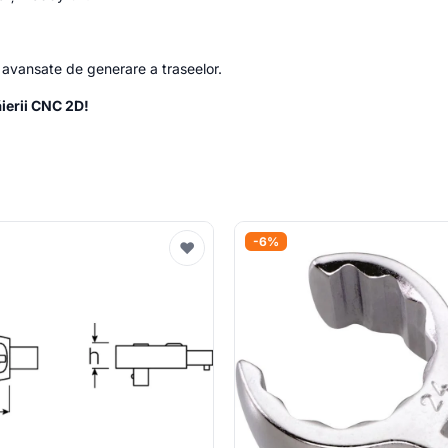
 avansate de generare a traseelor.
ăierii CNC 2D!
-6%
♥