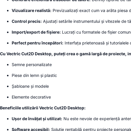
Vizualizare realistă:
Previzualizați exact cum va arăta piesa 
Control precis:
Ajustați setările instrumentului și vitezele de t
Import/export de fișiere:
Lucrați cu formatele de fișier comu
Perfect pentru începători:
Interfața prietenoasă și tutorialele 
Cu Vectric Cut2D Desktop, puteți crea o gamă largă de proiecte, in
Semne personalizate
Piese din lemn și plastic
Șabloane și modele
Elemente decorative
Beneficiile utilizării Vectric Cut2D Desktop:
Ușor de învățat și utilizat:
Nu este nevoie de experiență ante
Software accesibil:
Soluție rentabilă pentru proiecte personale