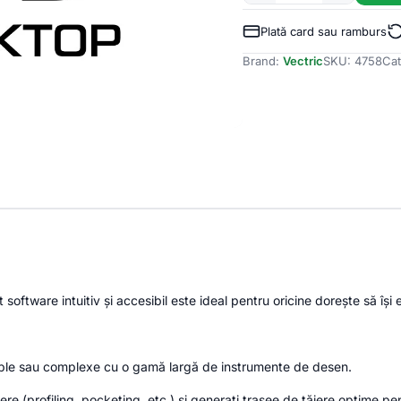
Vectric
Cut2D
Plată card sau ramburs
Desktop,
Brand:
Vectric
SKU:
4758
Cat
licenta
electronica
 software intuitiv și accesibil este ideal pentru oricine dorește să î
imple sau complexe cu o gamă largă de instrumente de desen.
iere (profiling,
pocketing,
etc.
) și generați trasee de tăiere optime pe