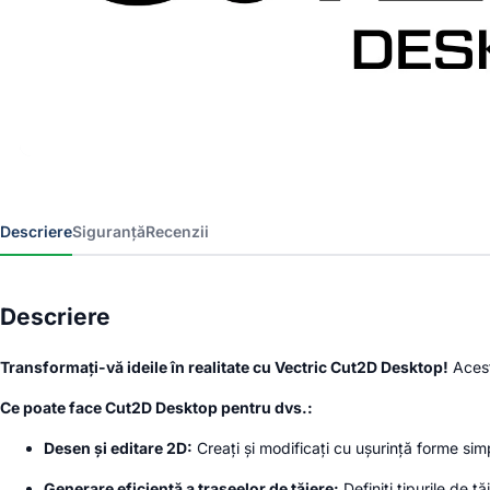
Descriere
Siguranță
Recenzii
Descriere
Transformați-vă ideile în realitate cu Vectric Cut2D Desktop!
Acest
Ce poate face Cut2D Desktop pentru dvs.:
Desen și editare 2D:
Creați și modificați cu ușurință forme s
Generare eficientă a traseelor de tăiere:
Definiți tipurile de tă