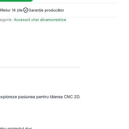
Retur 14 zile
Garanție producător
egorie:
Accesorii chei dinamometrice
și exploreze pasiunea pentru tăierea CNC 2D.
ntru proiectul dvs.