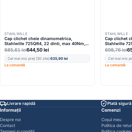
STAHLWILLE
STAHLWILLE
Cap clichet cheie dinamometrica,
Cap clichet 
Stahlwille 725QR4, 22 dinti, max 40Nm,
Stahlwille 7
prindere 9×12 mm, patrat 1/4″
prindere 9×1
685,61
lei
644,50
lei
698,76
lei
6
Cel mai mic preț (30 zile):
635,90
lei
Cel mai mic pre
La comandă
La comandă
Livrare rapidă
Plată sigură
Informații
Comenzi
Despre noi
Coșul meu
Contact
Politica de retur
Termeni și condiții
Politica cookies