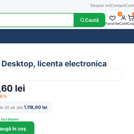
Despre noi
Contact
Cont
0
Caută
Favorite
Cont
Coș
 Desktop, licenta electronica
,60
lei
 −6%
1.118,60
lei
le 30 de zile
e lucrătoare
augă în coș