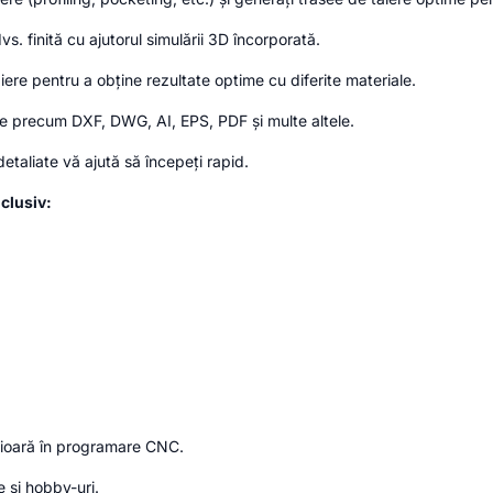
dvs.
finită cu ajutorul simulării 3D încorporată.
ăiere pentru a obține rezultate optime cu diferite materiale.
ne precum DXF,
DWG,
AI,
EPS,
PDF și multe altele.
detaliate vă ajută să începeți rapid.
clusiv:
rioară în programare CNC.
 și hobby-uri.