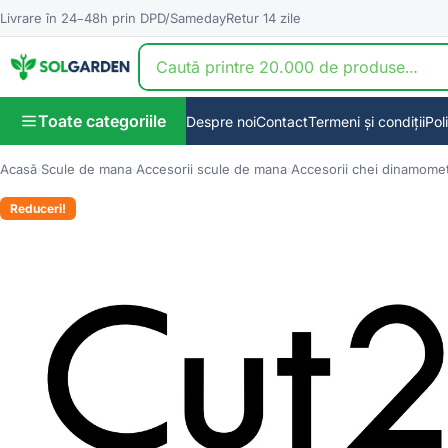
Livrare în 24–48h prin DPD/Sameday
Retur 14 zile
Toate categoriile
Despre noi
Contact
Termeni și condiții
Pol
Acasă
Scule de mana
Accesorii scule de mana
Accesorii chei dinamomet
Reduceri!