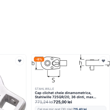
-6%
♥
♥
STAHLWILLE
Cap clichet cheie dinamometrica,
Stahlwille 725QR/20, 36 dinti, max
200Nm, prindere 14×18 mm, patrat 1/2″
771,24
lei
725,00
lei
Cel mai mic preț (30 zile):
715,40
lei