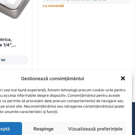
La comandă
trica,
e 1/4″,
0
lei
Gestionează consimțământul
eri cea mai bună experiență, folosim tehnologii precum cookie-urile pentru
sau accesa informațiile despre dispozitiv. Consimțământul pentru aceste
ne va permite să procesăm date precum comportamentul de navigare sau
Consultanță de la specialiști
e pe acest site. Neconsimțământul sau retragerea consimțământului poate
iv anumite caracteristici și funcții.
Contact
contact@solgarden.ro
eptă
Respinge
Vizualizează preferințele