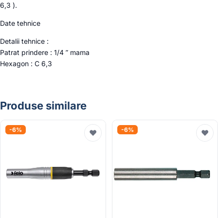
6,3 ).
Date tehnice
Detalii tehnice :
Patrat prindere : 1/4 ” mama
Hexagon : C 6,3
Produse similare
-6%
-6%
♥
♥