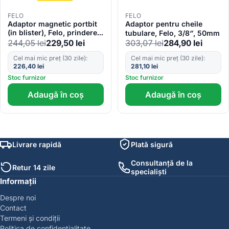
FELO
FELO
Adaptor magnetic portbit
Adaptor pentru cheile
(in blister), Felo, prindere
tubulare, Felo, 3/8″, 50mm
E6.3, 58mm
244,05
lei
229,50
lei
303,07
lei
284,90
lei
Cel mai mic preț (30 zile):
Cel mai mic preț (30 zile):
226,40
lei
281,10
lei
Stoc furnizor
Stoc furnizor
Adaugă în coș
Adaugă în coș
Livrare rapidă
Plată sigură
Consultanță de la
Retur 14 zile
specialiști
Informații
Despre noi
Contact
Termeni și condiții
Politica de confidențialitate