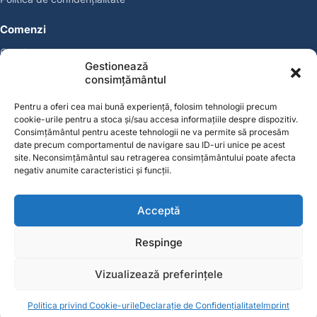
Comenzi
Coșul meu
Gestionează
Politica de retur
consimțământul
Politica cookies
Suport & Garanție
Pentru a oferi cea mai bună experiență, folosim tehnologii precum
cookie-urile pentru a stoca și/sau accesa informațiile despre dispozitiv.
Cont
Consimțământul pentru aceste tehnologii ne va permite să procesăm
date precum comportamentul de navigare sau ID-uri unice pe acest
Contul meu
site. Neconsimțământul sau retragerea consimțământului poate afecta
Favorite
negativ anumite caracteristici și funcții.
Magazin
Producători
Acceptă
Contact
Respinge
contact@solgarden.ro
Soluționarea online a litigiilor (SOL)
ANPC – SAL
Vizualizează preferințele
© 2026 SolGarden. Toate drepturile rezervate.
0
0
Politica privind Cookie-urile
Declarație de Confidențialitate
Imprint
Acasă
Categorii
Coș
Favorite
Cont