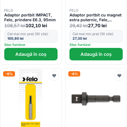
FELO
FELO
Adaptor portbit IMPACT,
Adaptor portbit cu magnet
Felo, prindere E6.3, 95mm
extra puternic, Felo,
prindere E6.3, 50mm
108,57
lei
102,10
lei
29,42
lei
27,70
lei
Cel mai mic preț (30 zile):
Cel mai mic preț (30 zile):
100,80
lei
27,30
lei
Stoc furnizor
Stoc furnizor
Adaugă în coș
Adaugă în coș
-6%
-6%
♥
♥