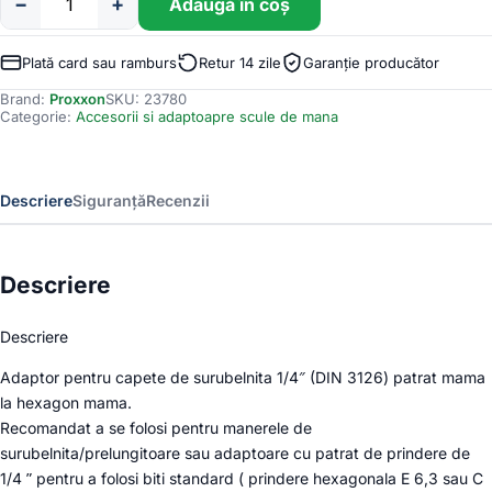
−
+
Adaugă în coș
Cantitate
Adaptor
cu
Plată card sau ramburs
Retur 14 zile
Garanție producător
patrat
Brand:
Proxxon
SKU:
23780
1/4"
Categorie:
Accesorii si adaptoapre scule de mana
pentru
biti,
Proxxon
23780,
Descriere
Siguranță
Recenzii
25mm
Descriere
Descriere
Adaptor pentru capete de surubelnita 1/4″ (DIN 3126) patrat mama
la hexagon mama.
Recomandat a se folosi pentru manerele de
surubelnita/prelungitoare sau adaptoare cu patrat de prindere de
1/4 ” pentru a folosi biti standard ( prindere hexagonala E 6,3 sau C