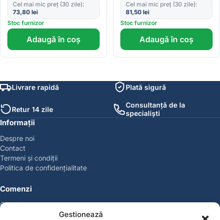
Cel mai mic preț (30 zile):
Cel mai mic preț (30 zile):
73,80
lei
81,50
lei
Stoc furnizor
Stoc furnizor
Adaugă în coș
Adaugă în coș
Livrare rapidă
Plată sigură
Consultanță de la
Retur 14 zile
specialiști
Informații
Despre noi
Contact
Termeni și condiții
Politica de confidențialitate
Comenzi
Coșul meu
Gestionează
Politica de retur