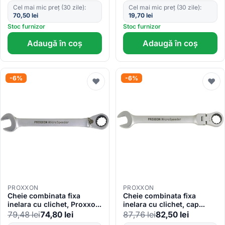
Cel mai mic preț (30 zile):
Cel mai mic preț (30 zile):
70,50
lei
19,70
lei
Stoc furnizor
Stoc furnizor
Adaugă în coș
Adaugă în coș
-6%
-6%
♥
♥
PROXXON
PROXXON
Cheie combinata fixa
Cheie combinata fixa
inelara cu clichet, Proxxon
inelara cu clichet, cap
23136, 14mm
oscilant, Proxxon 23051,
79,48
lei
74,80
lei
87,76
lei
82,50
lei
14 mm