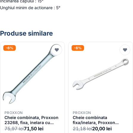
Inclinarea capului : 15°
Unghiul minim de actionare : 5°
Produse similare
-6%
-6%
♥
♥
PROXXON
PROXXON
Cheie combinata, Proxxon
Cheie combinata
23268, fixa, inelara cu
fixa/inelara, Proxxon
clichet, 19mm
23907, Slim – Line, 7mm
75,97
lei
71,50
lei
21,18
lei
20,00
lei