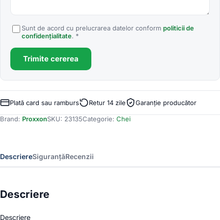
Sunt de acord cu prelucrarea datelor conform
politicii de
confidențialitate
. *
Trimite cererea
Plată card sau ramburs
Retur 14 zile
Garanție producător
Brand:
Proxxon
SKU:
23135
Categorie:
Chei
Descriere
Siguranță
Recenzii
Descriere
Descriere