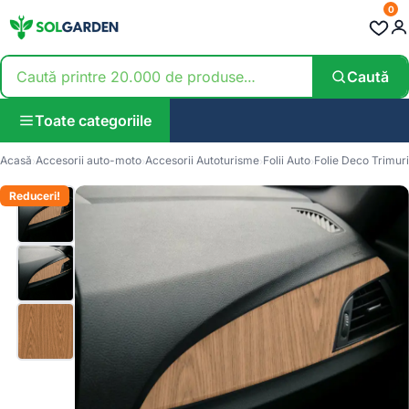
0
Caută
Toate categoriile
Acasă
Accesorii auto-moto
Accesorii Autoturisme
Folii Auto
Folie Deco Trimuri
Reduceri!