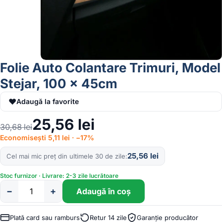
Folie Auto Colantare Trimuri, Model
Stejar, 100 x 45cm
♥
Adaugă la favorite
25,56
lei
30,68
lei
Economisești 5,11 lei · −17%
25,56
lei
Cel mai mic preț din ultimele 30 de zile
Stoc furnizor · Livrare: 2-3 zile lucrătoare
−
+
Adaugă în coș
Cantitate
Folie
Auto
Plată card sau ramburs
Retur 14 zile
Garanție producător