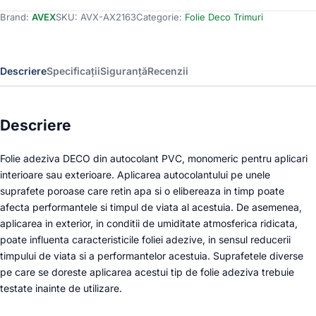
Colantare
Brand:
AVEX
SKU:
AVX-AX2163
Categorie:
Folie Deco Trimuri
Trimuri,
Model
Stejar,
100
Descriere
Specificații
Siguranță
Recenzii
x
45cm
Descriere
Folie adeziva DECO din autocolant PVC, monomeric pentru aplicari
interioare sau exterioare. Aplicarea autocolantului pe unele
suprafete poroase care retin apa si o elibereaza in timp poate
afecta performantele si timpul de viata al acestuia. De asemenea,
aplicarea in exterior, in conditii de umiditate atmosferica ridicata,
poate influenta caracteristicile foliei adezive, in sensul reducerii
timpului de viata si a performantelor acestuia. Suprafetele diverse
pe care se doreste aplicarea acestui tip de folie adeziva trebuie
testate inainte de utilizare.