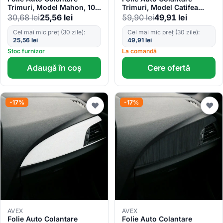
Trimuri, Model Mahon, 100
Trimuri, Model Catifea
x 45cm
Albastru Navy, 100 x 45cm
30,68
lei
25,56
lei
59,90
lei
49,91
lei
Cel mai mic preț (30 zile):
Cel mai mic preț (30 zile):
25,56
lei
49,91
lei
Stoc furnizor
La comandă
Adaugă în coș
Cere ofertă
-17%
-17%
♥
♥
AVEX
AVEX
Folie Auto Colantare
Folie Auto Colantare