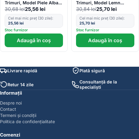
Trimuri, Model Piele Alba,
Trimuri, Model Lemn
100 x 45cm
Negru, 100 x 45cm
30,68
lei
25,56
lei
30,84
lei
25,70
lei
Cel mai mic preț (30 zile):
Cel mai mic preț (30 zile):
25,56
lei
25,70
lei
Stoc furnizor
Stoc furnizor
Adaugă în coș
Adaugă în coș
Livrare rapidă
Plată sigură
Consultanță de la
Retur 14 zile
specialiști
Informații
Despre noi
Contact
Termeni și condiții
Politica de confidențialitate
Comenzi