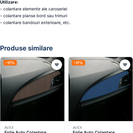
Utilizare:
– colantare elemente ale caroseriei
– colantare planse bord sau trimuri
– colantare bandouri exterioare, etc.
Produse similare
-17%
-17%
♥
♥
AVEX
AVEX
Folie Auto Colantare
Folie Auto Colantare