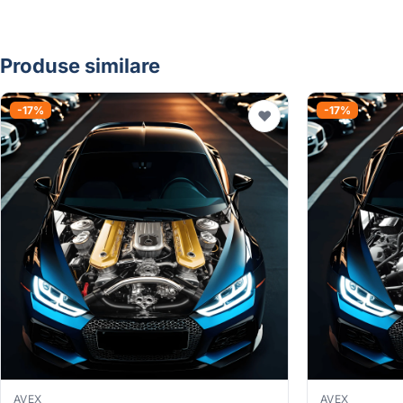
Produse similare
-17%
-17%
♥
AVEX
AVEX