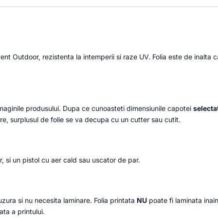
ent Outdoor, rezistenta la intemperii si raze UV. Folia este de inalta
maginile produsului. Dupa ce cunoasteti dimensiunile capotei
selecta
are, surplusul de folie se va decupa cu un cutter sau cutit.
r, si un pistol cu aer cald sau uscator de par.
 uzura si nu necesita laminare. Folia printata
NU
poate fi laminata inai
ta a printului.