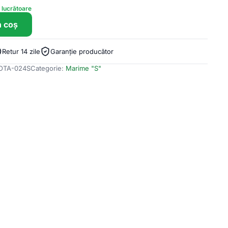
e lucrătoare
n coș
Retur 14 zile
Garanție producător
OTA-024S
Categorie:
Marime "S"