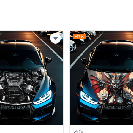
-17%
♥
AVEX