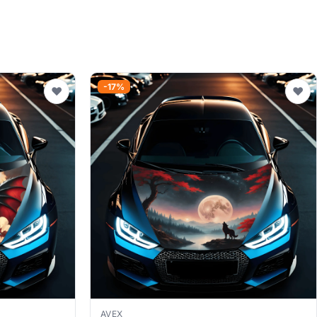
-17%
♥
♥
AVEX