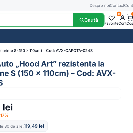
Despre noi
Contact
Cont
0
Caută
Favorite
Cont
Coș
or, marime S (150 x 110cm) – Cod: AVX-CAPOTA-024S
uto „Hood Art” rezistenta la
ime S (150 x 110cm) – Cod: AVX-
S
9
lei
 −17%
119,49
lei
le 30 de zile