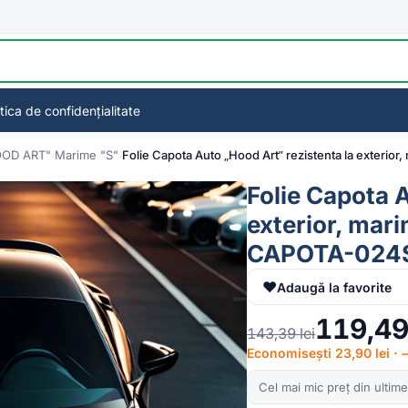
itica de confidențialitate
OOD ART"
Marime "S"
Folie Capota Auto „Hood Art” rezistenta la exteri
Folie Capota A
exterior, mar
CAPOTA-024
♥
Adaugă la favorite
119,4
143,39
lei
Economisești 23,90 lei ·
Cel mai mic preț din ultime