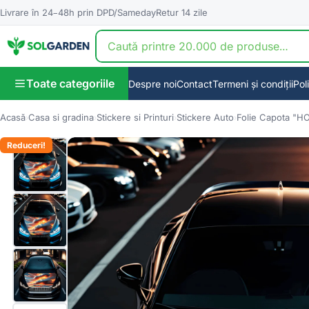
Livrare în 24–48h prin DPD/Sameday
Retur 14 zile
Toate categoriile
Despre noi
Contact
Termeni și condiții
Pol
Acasă
Casa si gradina
Stickere si Printuri
Stickere Auto
Folie Capota "H
Reduceri!