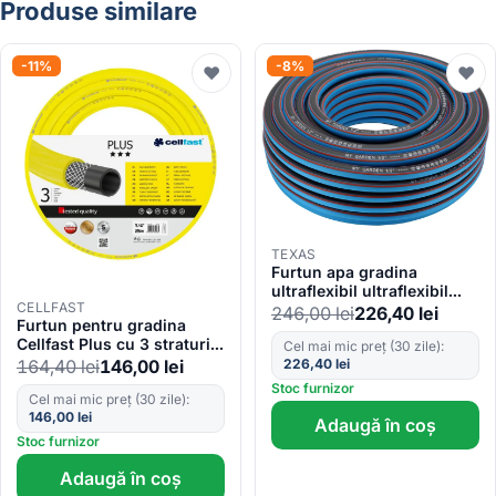
Produse similare
-11%
-8%
♥
♥
TEXAS
Furtun apa gradina
ultraflexibil ultraflexibil
CELLFAST
Texas, 40m, PVC, 1/2″, max
246,00
lei
226,40
lei
Furtun pentru gradina
30bar, rezistent UV,
Cellfast Plus cu 3 straturi,
Cel mai mic preț (30 zile):
antirasucire
3 4 , Armat, 25m, protectie
226,40
lei
164,40
lei
146,00
lei
UV
Stoc furnizor
Cel mai mic preț (30 zile):
146,00
lei
Adaugă în coș
Stoc furnizor
Adaugă în coș