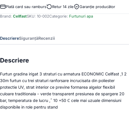
pentru
Plată card sau ramburs
Retur 14 zile
Garanție producător
gradina
Brand:
Cellfast
SKU:
10-002
Categorie:
Furtunuri apa
Cellfast
ECONOMIC,
3
straturi
Descriere
Siguranță
Recenzii
cu
armatura,
1
2
Descriere
30m,
protectie
Furtun gradina irigat 3 straturi cu armatura ECONOMIC Cellfast ,1 2
UV
30m furtun cu trei straturi ranforsare incrucisata din poliester
protectie UV, strat interior ce previne formarea algelor flexibil
culoare traditionala – verde transparent presiunea de spargere 20
bar, temperatura de lucru ,ˆ 10 +50 С cele mai uzuale dimensiuni
disponibile in role pentru stand