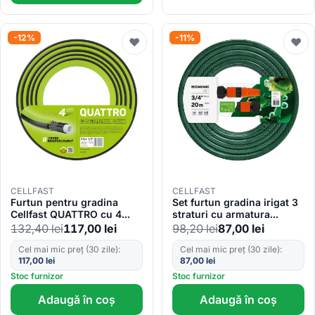
-12%
-11%
♥
♥
CELLFAST
CELLFAST
Furtun pentru gradina
Set furtun gradina irigat 3
Cellfast QUATTRO cu 4
straturi cu armatura
straturi, 1 2 , Armat, 50m,
ECONOMIC Cellfast ,3 4
132,40
lei
117,00
lei
98,20
lei
87,00
lei
protectie UV
20m, stropitor, conector
Cel mai mic preț (30 zile):
Cel mai mic preț (30 zile):
117,00
lei
87,00
lei
Stoc furnizor
Stoc furnizor
Adaugă în coș
Adaugă în coș