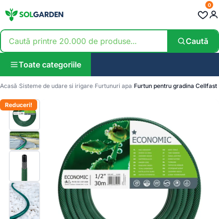
0
Caută
Toate categoriile
Acasă
Sisteme de udare si irigare
Furtunuri apa
Furtun pentru gradina Cellfas
Reduceri!