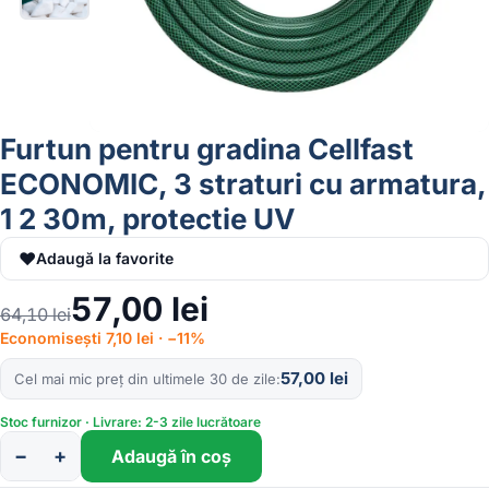
Furtun pentru gradina Cellfast
ECONOMIC, 3 straturi cu armatura,
1 2 30m, protectie UV
♥
Adaugă la favorite
57,00
lei
64,10
lei
Economisești 7,10 lei · −11%
57,00
lei
Cel mai mic preț din ultimele 30 de zile
Stoc furnizor · Livrare: 2-3 zile lucrătoare
−
+
Adaugă în coș
Cantitate
Furtun