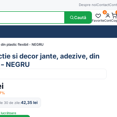
Despre noi
Contact
Cont
0
Caută
Favorite
Cont
Coș
 din plastic flexibil – NEGRU
ctie si decor jante, adezive, din
il – NEGRU
ei
17%
42,35
lei
le 30 de zile
e lucrătoare