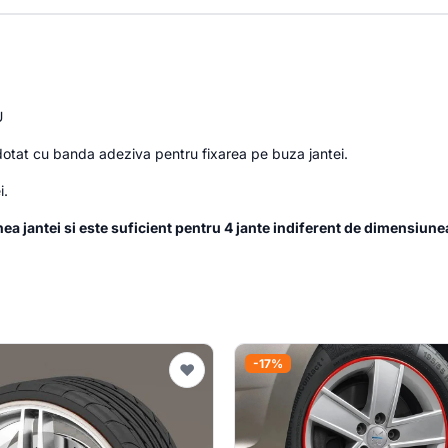
U
 dotat cu banda adeziva pentru fixarea pe buza jantei.
i.
a jantei si este suficient pentru 4 jante indiferent de dimensiunea
-17%
♥