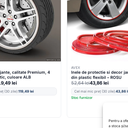
AVEX
 jante, calitate Premium, 4
Inele de protectie si decor ja
stic, culoare ALB
din plastic flexibil – ROSU
19,49
lei
52,64
lei
43,86
lei
ț (30 zile):
119,49
lei
Cel mai mic preț (30 zile):
43,86
Stoc furnizor
Pentru a of
a stoca și/