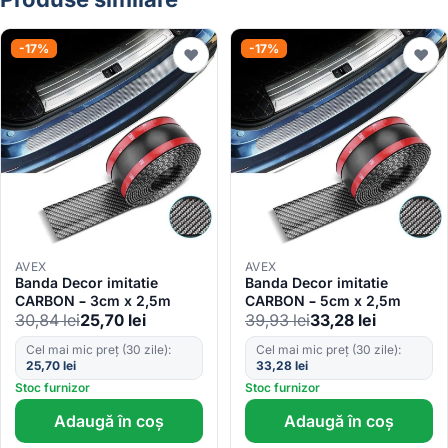
-17%
-17%
♥
♥
AVEX
AVEX
Banda Decor imitatie
Banda Decor imitatie
CARBON – 3cm x 2,5m
CARBON – 5cm x 2,5m
30,84
lei
25,70
lei
39,93
lei
33,28
lei
Cel mai mic preț (30 zile):
Cel mai mic preț (30 zile):
25,70
lei
33,28
lei
Stoc furnizor
Stoc furnizor
Adaugă în coș
Adaugă în coș