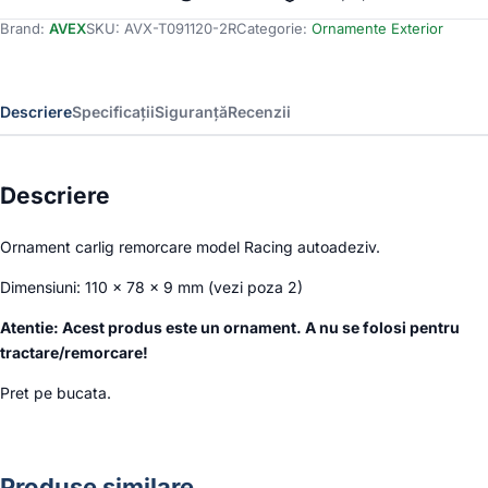
remorcare
Brand:
AVEX
SKU:
AVX-T091120-2R
Categorie:
Ornamente Exterior
RACING
SPORT
-
ROSU
Descriere
Specificații
Siguranță
Recenzii
Descriere
Ornament carlig remorcare model Racing autoadeziv.
Dimensiuni: 110 x 78 x 9 mm (vezi poza 2)
Atentie: Acest produs este un ornament. A nu se folosi pentru
tractare/remorcare!
Pret pe bucata.
Produse similare