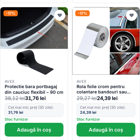
-17%
-17%
♥
♥
AVEX
AVEX
Protectie bara portbagaj
Rola folie crom pentru
colantare bandouri sau
din cauciuc flexibil – 90 cm
ornamente auto 150 x 5cm
38,12
lei
31,76
lei
29,27
lei
24,39
lei
Cel mai mic preț (30 zile):
Cel mai mic preț (30 zile):
31,76
lei
24,39
lei
Stoc furnizor
Stoc furnizor
Adaugă în coș
Adaugă în coș