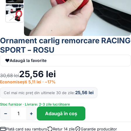
Ornament carlig remorcare RACING
SPORT – ROSU
♥
Adaugă la favorite
25,56
lei
30,68
lei
Economisești 5,11 lei · −17%
25,56
lei
Cel mai mic preț din ultimele 30 de zile
Stoc furnizor · Livrare: 2-3 zile lucrătoare
−
+
Adaugă în coș
Cantitate
Ornament
carlig
Plată card sau ramburs
Retur 14 zile
Garanție producător