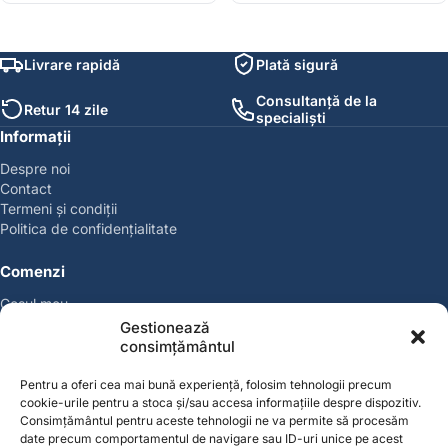
Livrare rapidă
Plată sigură
Consultanță de la
Retur 14 zile
specialiști
Informații
Despre noi
Contact
Termeni și condiții
Politica de confidențialitate
Comenzi
Coșul meu
Politica de retur
Gestionează
Politica cookies
consimțământul
Suport & Garanție
Pentru a oferi cea mai bună experiență, folosim tehnologii precum
cookie-urile pentru a stoca și/sau accesa informațiile despre dispozitiv.
Cont
Consimțământul pentru aceste tehnologii ne va permite să procesăm
Contul meu
date precum comportamentul de navigare sau ID-uri unice pe acest