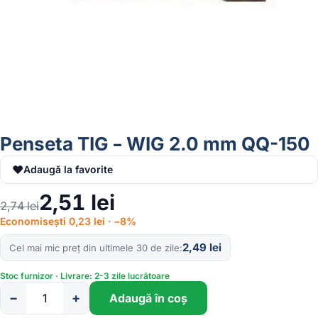
Penseta TIG – WIG 2.0 mm QQ-150
♥
Adaugă la favorite
2,51
lei
2,74
lei
Economisești 0,23 lei · −8%
2,49
lei
Cel mai mic preț din ultimele 30 de zile
Stoc furnizor · Livrare: 2-3 zile lucrătoare
−
+
Adaugă în coș
Cantitate