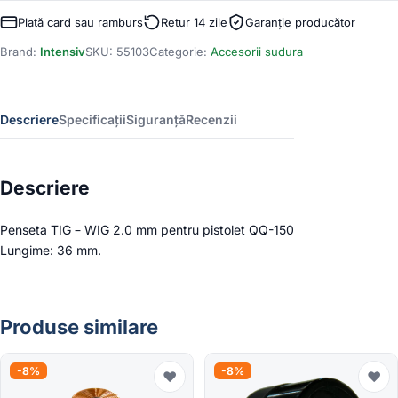
Penseta
TIG
Plată card sau ramburs
Retur 14 zile
Garanție producător
-
Brand:
Intensiv
SKU:
55103
Categorie:
Accesorii sudura
WIG
2.0
mm
QQ-
Descriere
Specificații
Siguranță
Recenzii
150
Descriere
Penseta TIG – WIG 2.0 mm pentru pistolet QQ-150
Lungime: 36 mm.
Produse similare
-8%
-8%
♥
♥