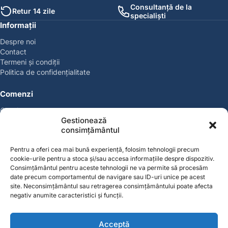
Consultanță de la
Retur 14 zile
specialiști
Informații
Despre noi
Contact
Termeni și condiții
Politica de confidențialitate
Comenzi
Coșul meu
Gestionează
Politica de retur
consimțământul
Politica cookies
Suport & Garanție
Pentru a oferi cea mai bună experiență, folosim tehnologii precum
cookie-urile pentru a stoca și/sau accesa informațiile despre dispozitiv.
Cont
Consimțământul pentru aceste tehnologii ne va permite să procesăm
date precum comportamentul de navigare sau ID-uri unice pe acest
Contul meu
site. Neconsimțământul sau retragerea consimțământului poate afecta
Favorite
negativ anumite caracteristici și funcții.
Magazin
Producători
Acceptă