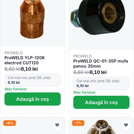
PROWELD
PROWELD
ProWELD YLP-1208
ProWELD QC-01-35P mufa
electrod CUT120
panou 35mm
6,60
lei
6,10
lei
6,60
lei
6,10
lei
Cel mai mic preț (30 zile):
Cel mai mic preț (30 zile):
6,10
lei
6,10
lei
Stoc furnizor
Stoc furnizor
Adaugă în coș
Adaugă în coș
-8%
-7%
♥
♥