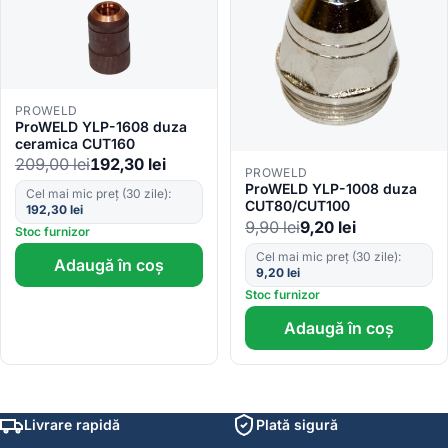
PROWELD
ProWELD YLP-1608 duza
ceramica CUT160
209,00
lei
192,30
lei
PROWELD
ProWELD YLP-1008 duza
Cel mai mic preț (30 zile):
CUT80/CUT100
192,30
lei
9,90
lei
9,20
lei
Stoc furnizor
Cel mai mic preț (30 zile):
Adaugă în coș
9,20
lei
Stoc furnizor
Adaugă în coș
Livrare rapidă
Plată sigură