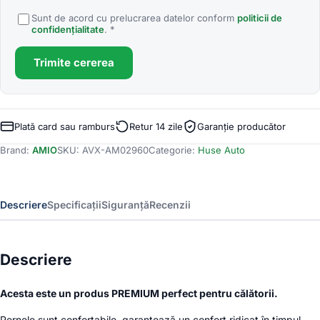
Sunt de acord cu prelucrarea datelor conform
politicii de
confidențialitate
. *
Trimite cererea
Plată card sau ramburs
Retur 14 zile
Garanție producător
Brand:
AMIO
SKU:
AVX-AM02960
Categorie:
Huse Auto
Descriere
Specificații
Siguranță
Recenzii
Descriere
Acesta este un produs PREMIUM perfect pentru călătorii.
Pernele sunt confortabile, garantează un confort ridicat în timpul