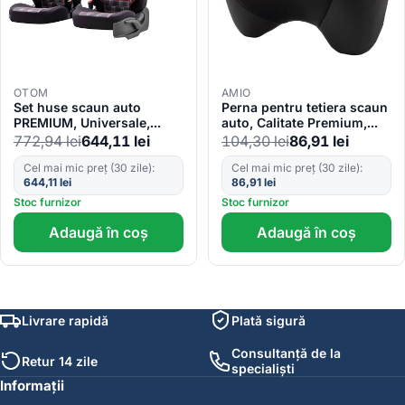
OTOM
AMIO
Set huse scaun auto
Perna pentru tetiera scaun
PREMIUM, Universale,
auto, Calitate Premium,
nefractionate, OTOM GTI
culoare neagra, model
772,94
lei
644,11
lei
104,30
lei
86,91
lei
SPORT 801
CHS-05
Cel mai mic preț (30 zile):
Cel mai mic preț (30 zile):
644,11
lei
86,91
lei
Stoc furnizor
Stoc furnizor
Adaugă în coș
Adaugă în coș
Livrare rapidă
Plată sigură
Consultanță de la
Retur 14 zile
specialiști
Informații