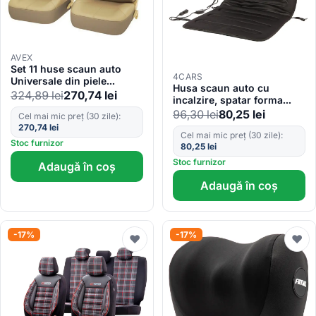
AVEX
Set 11 huse scaun auto
4CARS
Universale din piele
Husa scaun auto cu
ecologica Bej, AG338F
324,89
lei
270,74
lei
incalzire, spatar forma
semirotunda, 2 trepte de
96,30
lei
80,25
lei
Cel mai mic preț (30 zile):
caldura
270,74
lei
Cel mai mic preț (30 zile):
Stoc furnizor
80,25
lei
Stoc furnizor
Adaugă în coș
Adaugă în coș
-17%
-17%
♥
♥