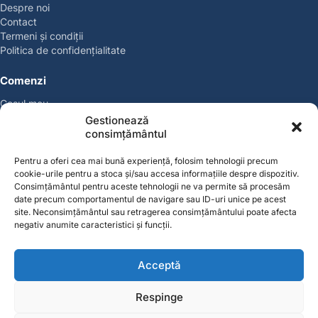
Despre noi
Contact
Termeni și condiții
Politica de confidențialitate
Comenzi
Coșul meu
Politica de retur
Gestionează
Politica cookies
consimțământul
Suport & Garanție
Pentru a oferi cea mai bună experiență, folosim tehnologii precum
cookie-urile pentru a stoca și/sau accesa informațiile despre dispozitiv.
Cont
Consimțământul pentru aceste tehnologii ne va permite să procesăm
Contul meu
date precum comportamentul de navigare sau ID-uri unice pe acest
site. Neconsimțământul sau retragerea consimțământului poate afecta
Favorite
negativ anumite caracteristici și funcții.
Magazin
Producători
Acceptă
Contact
contact@solgarden.ro
Respinge
Soluționarea online a litigiilor (SOL)
ANPC – SAL