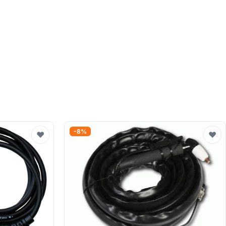
-8%
♥
♥