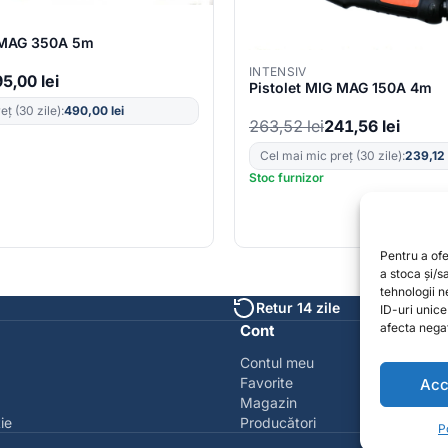
G MAG 350A 5m
INTENSIV
95,00
lei
Pistolet MIG MAG 150A 4m
ț (30 zile):
490,00
lei
263,52
lei
241,56
lei
Cel mai mic preț (30 zile):
239,12
Stoc furnizor
Pentru a of
a stoca și/
tehnologii 
Retur 14 zile
ID-uri unic
afecta negat
Cont
Contul meu
Favorite
Acc
Magazin
ie
Producători
P