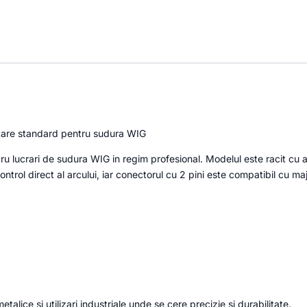
ectare standard pentru sudura WIG
u lucrari de sudura WIG in regim profesional. Modelul este racit cu aer
control direct al arcului, iar conectorul cu 2 pini este compatibil cu m
alice si utilizari industriale unde se cere precizie si durabilitate.