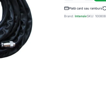
Pistolet
TIG
Plată card sau ramburs
WP26
Brand:
Intensiv
SKU:
100808
cu
intrerupator
si
2
pini