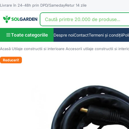
Livrare în 24–48h prin DPD/Sameday
Retur 14 zile
Toate categoriile
Despre noi
Contact
Termeni și condiții
Pol
Acasă
Utilaje constructii si interioare
Accesorii utilaje constructii si interi
Reduceri!