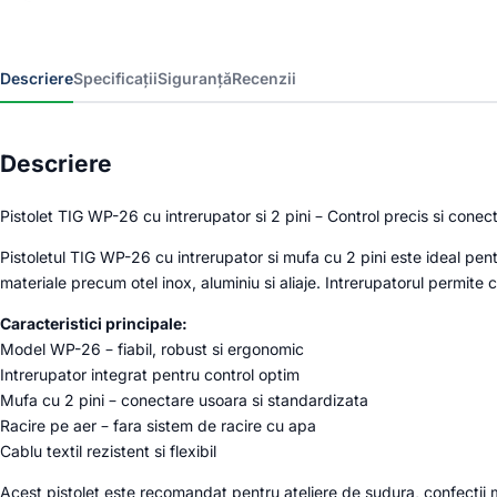
Descriere
Specificații
Siguranță
Recenzii
Descriere
Pistolet TIG WP-26 cu intrerupator si 2 pini – Control precis si con
Pistoletul TIG WP-26 cu intrerupator si mufa cu 2 pini este ideal pentr
materiale precum otel inox, aluminiu si aliaje. Intrerupatorul permite 
Caracteristici principale:
Model WP-26 – fiabil, robust si ergonomic
Intrerupator integrat pentru control optim
Mufa cu 2 pini – conectare usoara si standardizata
Racire pe aer – fara sistem de racire cu apa
Cablu textil rezistent si flexibil
Acest pistolet este recomandat pentru ateliere de sudura, confectii met