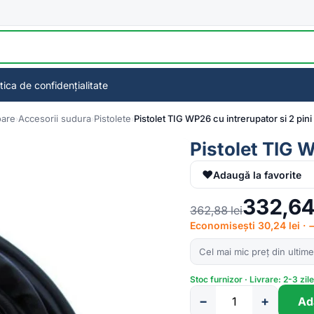
itica de confidențialitate
oare
Accesorii sudura
Pistolete
Pistolet TIG WP26 cu intrerupator si 2 pini
Pistolet TIG W
♥
Adaugă la favorite
332,6
362,88
lei
Economisești 30,24 lei ·
Cel mai mic preț din ultime
Stoc furnizor · Livrare: 2-3 zil
−
+
Ad
Cantitate