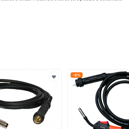
-8%
♥