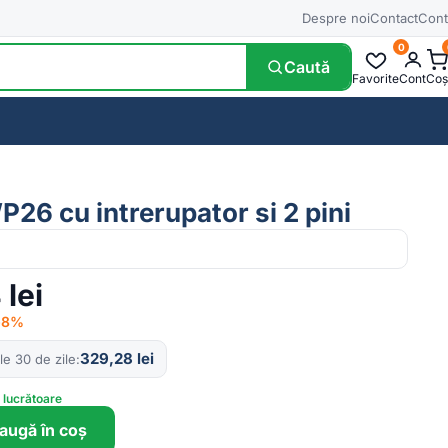
Despre noi
Contact
Cont
0
Caută
Favorite
Cont
Coș
P26 cu intrerupator si 2 pini
4
lei
 −8%
329,28
lei
le 30 de zile
e lucrătoare
augă în coș