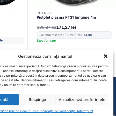
INTENSIV
Pistolet plasma PT31 lungime 4m
186,84
lei
171,27
lei
Cel mai mic preț (30 zile):
169,54
lei
lei
Stoc furnizor
Gestionează consimțământul
eri cea mai bună experiență, folosim tehnologii precum cookie-urile pentru
sau accesa informațiile despre dispozitiv. Consimțământul pentru aceste
ne va permite să procesăm date precum comportamentul de navigare sau
Consultanță de la specialiști
e pe acest site. Neconsimțământul sau retragerea consimțământului poate
iv anumite caracteristici și funcții.
Contact
contact@solgarden.ro
eptă
Respinge
Vizualizează preferințele
olitica privind Cookie-urile
Declarație de Confidențialitate
Imprint
© 2026 SolGarden. Toate drepturile rezervate.