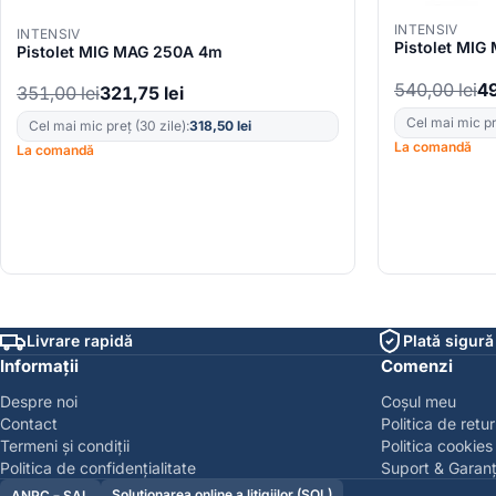
INTENSIV
INTENSIV
Pistolet MI
Pistolet MIG MAG 250A 4m
540,00
lei
4
351,00
lei
321,75
lei
Cel mai mic pre
Cel mai mic preț (30 zile):
318,50
lei
La comandă
La comandă
Livrare rapidă
Plată sigură
Informații
Comenzi
Despre noi
Coșul meu
Contact
Politica de retur
Termeni și condiții
Politica cookies
Politica de confidențialitate
Suport & Garanț
Soluționarea online a litigiilor (SOL)
ANPC – SAL