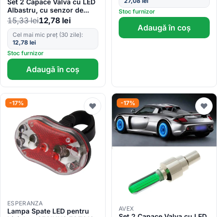
27,08
lei
Set 2 Capace Valva cu LED
Albastru, cu senzor de
Stoc furnizor
lumina si miscare
15,33
lei
12,78
lei
Adaugă în coș
Cel mai mic preț (30 zile):
12,78
lei
Stoc furnizor
Adaugă în coș
-17%
-17%
♥
♥
ESPERANZA
AVEX
Lampa Spate LED pentru
Set 2 Capace Valva cu LED