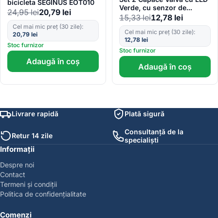
bicicleta SEGINUS EOT010
Verde, cu senzor de
24,95
lei
20,79
lei
lumina si miscare
15,33
lei
12,78
lei
Cel mai mic preț (30 zile):
Cel mai mic preț (30 zile):
20,79
lei
12,78
lei
Stoc furnizor
Stoc furnizor
Adaugă în coș
Adaugă în coș
Livrare rapidă
Plată sigură
Consultanță de la
Retur 14 zile
specialiști
Informații
Despre noi
Contact
Termeni și condiții
Politica de confidențialitate
Comenzi