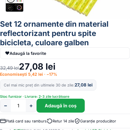
Set 12 ornamente din material
reflectorizant pentru spite
bicicleta, culoare galben
♥
Adaugă la favorite
27,08
lei
32,49
lei
Economisești 5,42 lei · −17%
27,08
lei
Cel mai mic preț din ultimele 30 de zile
Stoc furnizor · Livrare: 2-3 zile lucrătoare
−
+
Adaugă în coș
Cantitate
Set
12
Plată card sau ramburs
Retur 14 zile
Garanție producător
ornamente