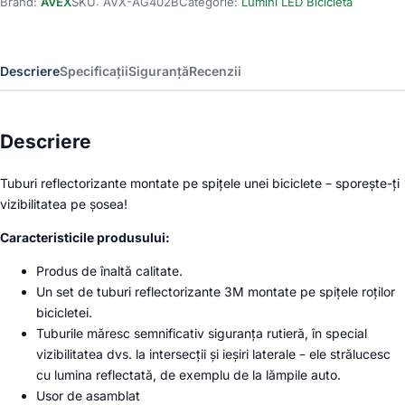
Brand:
AVEX
SKU:
AVX-AG402B
Categorie:
Lumini LED Bicicleta
din
material
reflectorizant
pentru
Descriere
Specificații
Siguranță
Recenzii
spite
bicicleta,
culoare
galben
Descriere
Tuburi reflectorizante montate pe spițele unei biciclete – sporește-ți
vizibilitatea pe șosea!
Caracteristicile produsului:
Produs de înaltă calitate.
Un set de tuburi reflectorizante 3M montate pe spițele roților
bicicletei.
Tuburile măresc semnificativ siguranța rutieră, în special
vizibilitatea dvs. la intersecții și ieșiri laterale – ele strălucesc
cu lumina reflectată, de exemplu de la lămpile auto.
Usor de asamblat