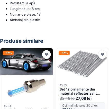
Rezistent la apă.
Lungime tub: 8 cm
Numar de piese: 12
Ambalaj din plastic
Produse similare
-17%
-17%
♥
♥
AVEX
Set 12 ornamente din
material reflectorizant
pentru spite bicicleta,
32,49
lei
27,08
lei
culoare gri – argintiu
Cel mai mic preț (30 zile):
AVEX