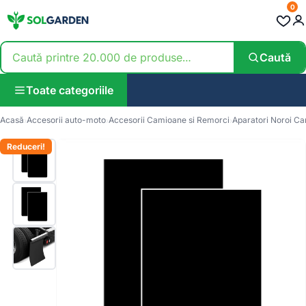
0
Caută
Toate categoriile
Acasă
Accesorii auto-moto
Accesorii Camioane si Remorci
Aparatori Noroi C
Reduceri!