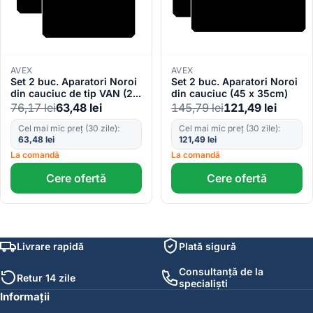
AVEX
AVEX
Set 2 buc. Aparatori Noroi
Set 2 buc. Aparatori Noroi
din cauciuc de tip VAN (28
din cauciuc (45 x 35cm)
x 28cm)
76,17
lei
63,48
lei
145,79
lei
121,49
lei
Cel mai mic preț (30 zile):
Cel mai mic preț (30 zile):
63,48
lei
121,49
lei
La comandă
La comandă
Cere ofertă
Cere ofertă
Livrare rapidă
Plată sigură
Consultanță de la
Retur 14 zile
specialiști
Informații