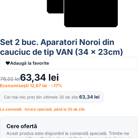
Set 2 buc. Aparatori Noroi din
cauciuc de tip VAN (34 x 23cm)
♥
Adaugă la favorite
63,34
lei
76,01
lei
Economisești 12,67 lei · −17%
63,34
lei
Cel mai mic preț din ultimele 30 de zile
La comandă · livrare specială, până la 30 de zile
Cere ofertă
Acest produs este disponibil la comandă specială. Trimite-ne