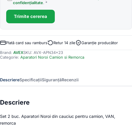
confidențialitate
. *
Trimite cererea
Plată card sau ramburs
Retur 14 zile
Garanție producător
Brand:
AVEX
SKU:
AVX-APN34x23
Categorie:
Aparatori Noroi Camion si Remorca
Descriere
Specificații
Siguranță
Recenzii
Descriere
Set 2 buc. Aparatori Noroi din cauciuc pentru camion, VAN,
remorca