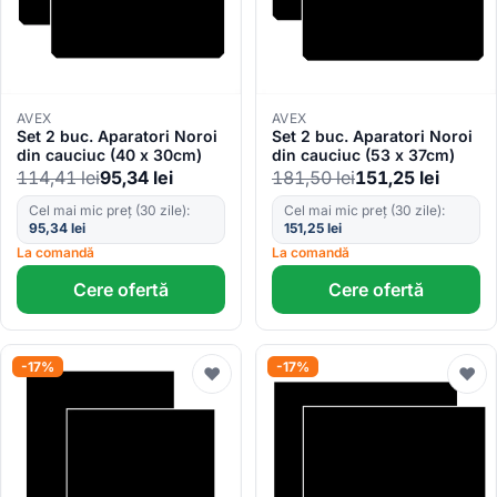
AVEX
AVEX
Set 2 buc. Aparatori Noroi
Set 2 buc. Aparatori Noroi
din cauciuc (40 x 30cm)
din cauciuc (53 x 37cm)
114,41
lei
95,34
lei
181,50
lei
151,25
lei
Cel mai mic preț (30 zile):
Cel mai mic preț (30 zile):
95,34
lei
151,25
lei
La comandă
La comandă
Cere ofertă
Cere ofertă
-17%
-17%
♥
♥