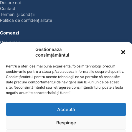
Despre noi
Contact
Termeni și condiții
Politica de confidențialitate
Comenzi
Coșul meu
Politica de retur
Gestionează
Politica cookies
consimțământul
Suport & Garanție
Pentru a oferi cea mai bună experiență, folosim tehnologii precum
cookie-urile pentru a stoca și/sau accesa informațiile despre dispozitiv.
Cont
Consimțământul pentru aceste tehnologii ne va permite să procesăm
Contul meu
date precum comportamentul de navigare sau ID-uri unice pe acest
site. Neconsimțământul sau retragerea consimțământului poate afecta
Favorite
negativ anumite caracteristici și funcții.
Magazin
Producători
Acceptă
Contact
contact@solgarden.ro
Respinge
Soluționarea online a litigiilor (SOL)
ANPC – SAL