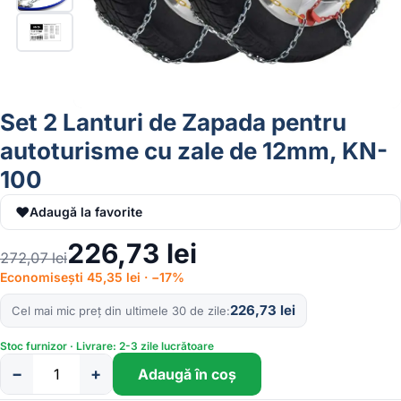
Set 2 Lanturi de Zapada pentru
autoturisme cu zale de 12mm, KN-
100
♥
Adaugă la favorite
226,73
lei
272,07
lei
Economisești 45,35 lei · −17%
226,73
lei
Cel mai mic preț din ultimele 30 de zile
Stoc furnizor · Livrare: 2-3 zile lucrătoare
−
+
Adaugă în coș
Cantitate
Set