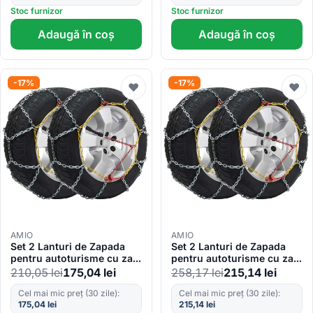
Stoc furnizor
Stoc furnizor
Adaugă în coș
Adaugă în coș
-17%
-17%
♥
♥
AMIO
AMIO
Set 2 Lanturi de Zapada
Set 2 Lanturi de Zapada
pentru autoturisme cu zale
pentru autoturisme cu zale
de 12mm, KN-50
de 12mm, KN-120
210,05
lei
175,04
lei
258,17
lei
215,14
lei
Cel mai mic preț (30 zile):
Cel mai mic preț (30 zile):
175,04
lei
215,14
lei