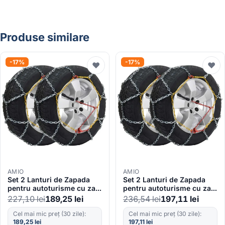
Produse similare
-17%
-17%
♥
♥
AMIO
AMIO
Set 2 Lanturi de Zapada
Set 2 Lanturi de Zapada
pentru autoturisme cu zale
pentru autoturisme cu zale
de 12mm, KN-60
de 12mm, KN-80
227,10
lei
189,25
lei
236,54
lei
197,11
lei
Cel mai mic preț (30 zile):
Cel mai mic preț (30 zile):
189,25
lei
197,11
lei