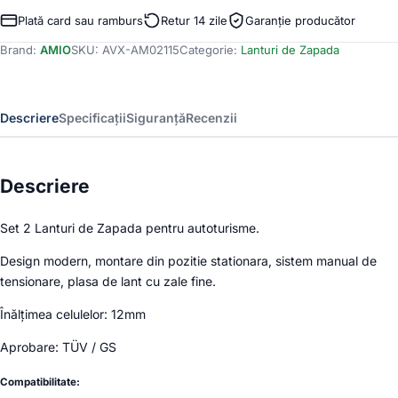
2
Plată card sau ramburs
Retur 14 zile
Garanție producător
Lanturi
Brand:
AMIO
SKU:
AVX-AM02115
Categorie:
Lanturi de Zapada
de
Zapada
pentru
autoturisme
Descriere
Specificații
Siguranță
Recenzii
cu
zale
de
12mm,
Descriere
KN-
100
Set 2 Lanturi de Zapada pentru autoturisme.
Design modern, montare din pozitie stationara, sistem manual de
tensionare, plasa de lant cu zale fine.
Înălțimea celulelor: 12mm
Aprobare: TÜV / GS
Compatibilitate: