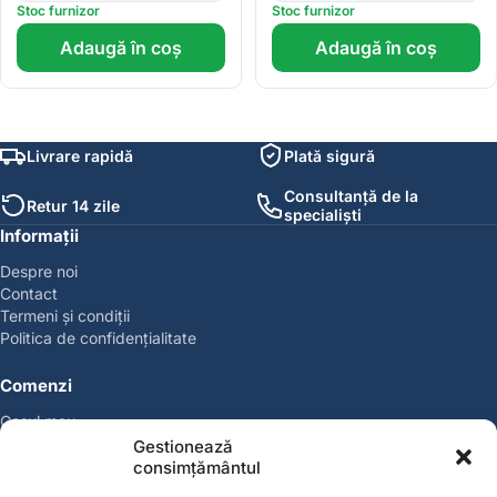
Stoc furnizor
Stoc furnizor
Adaugă în coș
Adaugă în coș
Livrare rapidă
Plată sigură
Consultanță de la
Retur 14 zile
specialiști
Informații
Despre noi
Contact
Termeni și condiții
Politica de confidențialitate
Comenzi
Coșul meu
Politica de retur
Gestionează
Politica cookies
consimțământul
Suport & Garanție