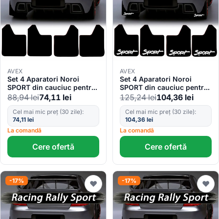
AVEX
AVEX
Set 4 Aparatori Noroi
Set 4 Aparatori Noroi
SPORT din cauciuc pentru
SPORT din cauciuc pentru
autoturisme, universale,
autoturisme, universale,
88,94
lei
74,11
lei
125,24
lei
104,36
lei
model Blank, dimensiune
model Sport, dimensiune
30 x 23cm
30 x 23cm
Cel mai mic preț (30 zile):
Cel mai mic preț (30 zile):
74,11
lei
104,36
lei
La comandă
La comandă
Cere ofertă
Cere ofertă
-17%
-17%
♥
♥