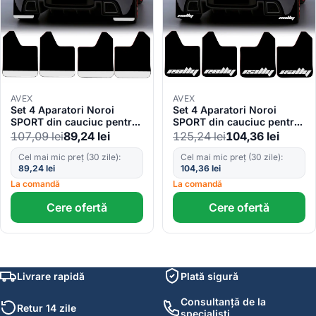
AVEX
AVEX
Set 4 Aparatori Noroi
Set 4 Aparatori Noroi
SPORT din cauciuc pentru
SPORT din cauciuc pentru
autoturisme, universale,
autoturisme, universale,
107,09
lei
89,24
lei
125,24
lei
104,36
lei
model Silver, dimensiune
model Rally, dimensiune
30 x 23cm
30 x 23cm
Cel mai mic preț (30 zile):
Cel mai mic preț (30 zile):
89,24
lei
104,36
lei
La comandă
La comandă
Cere ofertă
Cere ofertă
Livrare rapidă
Plată sigură
Consultanță de la
Retur 14 zile
specialiști