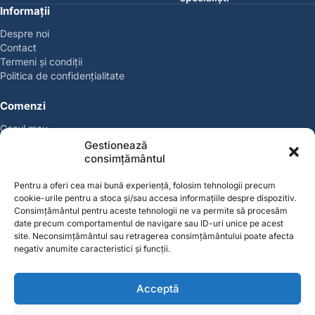
Informații
Despre noi
Contact
Termeni și condiții
Politica de confidențialitate
Comenzi
Coșul meu
Politica de retur
Gestionează
Politica cookies
consimțământul
Suport & Garanție
Pentru a oferi cea mai bună experiență, folosim tehnologii precum
cookie-urile pentru a stoca și/sau accesa informațiile despre dispozitiv.
Cont
Consimțământul pentru aceste tehnologii ne va permite să procesăm
Contul meu
date precum comportamentul de navigare sau ID-uri unice pe acest
site. Neconsimțământul sau retragerea consimțământului poate afecta
Favorite
negativ anumite caracteristici și funcții.
Magazin
Producători
Acceptă
Contact