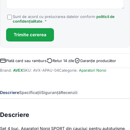
Sunt de acord cu prelucrarea datelor conform
politicii de
confidențialitate
. *
Trimite cererea
Plată card sau ramburs
Retur 14 zile
Garanție producător
Brand:
AVEX
SKU:
AVX-APAU-04
Categorie:
Aparatori Noroi
Descriere
Specificații
Siguranță
Recenzii
Descriere
Set 4 buc. Aparatori Noroi SPORT din cauciuc pentru autoturisme,