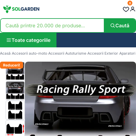
0
Caută
Toate categoriile
Acasă
Accesorii auto-moto
Accesorii Autoturisme
Accesorii Exterior
Aparatori
Reduceri!