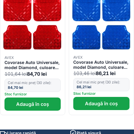
AVEX
AVEX
Covorase Auto Universale,
Covorase Auto Universale,
model Diamond, culoare
model Diamond, culoare
Crom Albastru
Crom Rosu
103,46
lei
86,21
lei
101,64
lei
84,70
lei
Cel mai mic preț (30 zile):
Cel mai mic preț (30 zile):
86,21
lei
84,70
lei
Stoc furnizor
Stoc furnizor
Adaugă în coș
Adaugă în coș
Livrare rapidă
Plată sigură