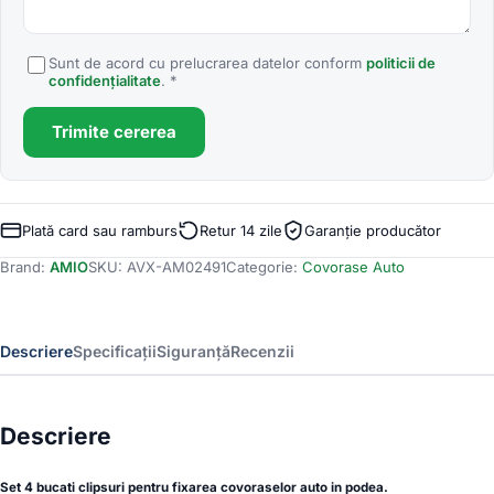
Sunt de acord cu prelucrarea datelor conform
politicii de
confidențialitate
. *
Trimite cererea
Plată card sau ramburs
Retur 14 zile
Garanție producător
Brand:
AMIO
SKU:
AVX-AM02491
Categorie:
Covorase Auto
Descriere
Specificații
Siguranță
Recenzii
Descriere
Set 4 bucati clipsuri pentru fixarea covoraselor auto in podea.