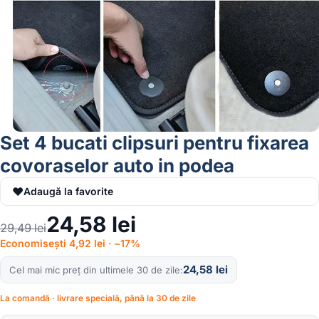
Set 4 bucati clipsuri pentru fixarea
covoraselor auto in podea
♥
Adaugă la favorite
24,58
lei
29,49
lei
Economisești 4,92 lei · −17%
24,58
lei
Cel mai mic preț din ultimele 30 de zile
La comandă · livrare specială, până la 30 de zile