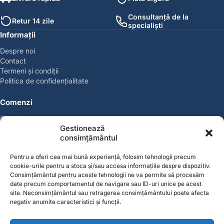
Consultanță de la
Retur 14 zile
specialiști
Informații
Despre noi
Contact
Termeni și condiții
Politica de confidențialitate
Comenzi
Coșul meu
Gestionează
Politica de retur
consimțământul
Politica cookies
Suport & Garanție
Pentru a oferi cea mai bună experiență, folosim tehnologii precum
cookie-urile pentru a stoca și/sau accesa informațiile despre dispozitiv.
Cont
Consimțământul pentru aceste tehnologii ne va permite să procesăm
date precum comportamentul de navigare sau ID-uri unice pe acest
Contul meu
site. Neconsimțământul sau retragerea consimțământului poate afecta
Favorite
negativ anumite caracteristici și funcții.
Magazin
Producători