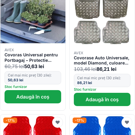
AVEX
AVEX
Covoras Universal pentru
Covorase Auto Universale,
Portbagaj – Protectie
model Diamond, culoare
Antiderapanta, dimensiune
60,75
lei
50,63
lei
Crom Carbon
103,46
lei
86,21
lei
100 x 80cm
Cel mai mic preț (30 zile):
Cel mai mic preț (30 zile):
50,63
lei
86,21
lei
Stoc furnizor
Stoc furnizor
Adaugă în coș
Adaugă în coș
-17%
-17%
♥
♥