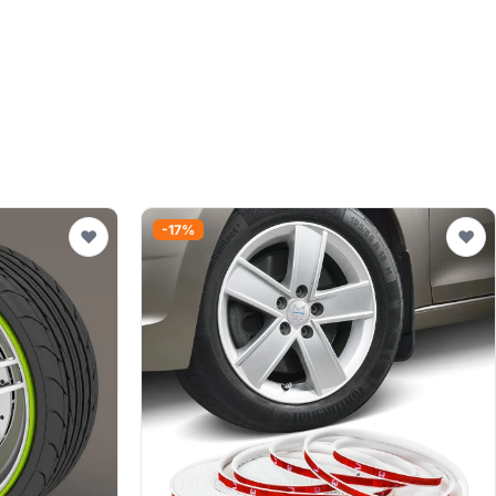
-17%
♥
♥