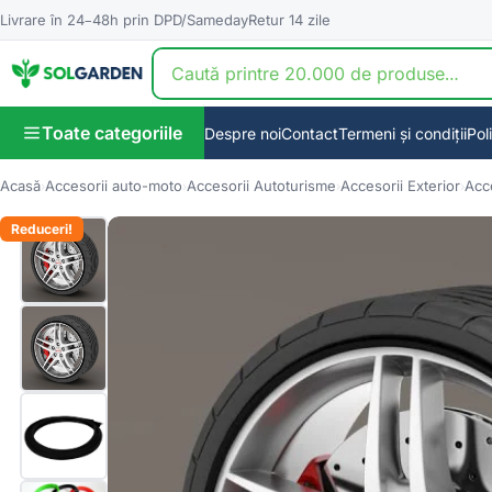
Livrare în 24–48h prin DPD/Sameday
Retur 14 zile
Toate categoriile
Despre noi
Contact
Termeni și condiții
Pol
Acasă
Accesorii auto-moto
Accesorii Autoturisme
Accesorii Exterior
Acce
Reduceri!