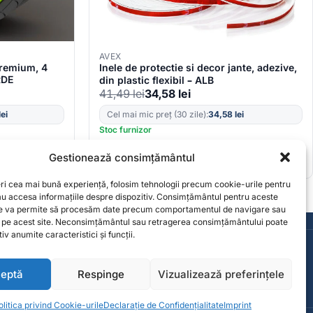
AVEX
 Premium, 4
Inele de protectie si decor jante, adezive,
RDE
din plastic flexibil – ALB
41,49
lei
34,58
lei
lei
Cel mai mic preț (30 zile):
34,58
lei
Stoc furnizor
Gestionează consimțământul
eri cea mai bună experiență, folosim tehnologii precum cookie-urile pentru
sau accesa informațiile despre dispozitiv. Consimțământul pentru aceste
ne va permite să procesăm date precum comportamentul de navigare sau
Consultanță de la specialiști
e pe acest site. Neconsimțământul sau retragerea consimțământului poate
iv anumite caracteristici și funcții.
Contact
contact@solgarden.ro
eptă
Respinge
Vizualizează preferințele
olitica privind Cookie-urile
Declarație de Confidențialitate
Imprint