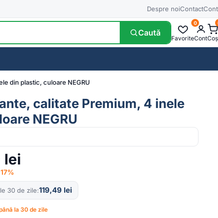
Despre noi
Contact
Cont
0
Caută
Favorite
Cont
Coș
nele din plastic, culoare NEGRU
jante, calitate Premium, 4 inele
culoare NEGRU
9
lei
 −17%
119,49
lei
le 30 de zile
până la 30 de zile