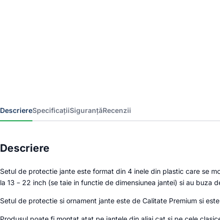
Descriere
Specificații
Siguranță
Recenzii
Descriere
Setul de protectie jante este format din 4 inele din plastic care se m
la 13 – 22 inch (se taie in functie de dimensiunea jantei) si au buza 
Setul de protectie si ornament jante este de Calitate Premium si es
Produsul poate fi montat atat pe jantele din aliaj cat si pe cele clasic