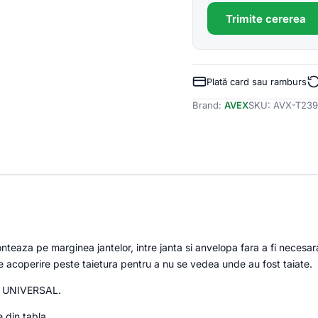
Trimite cererea
Plată card sau ramburs
Brand:
AVEX
SKU:
AVX-T239
onteaza pe marginea jantelor, intre janta si anvelopa fara a fi necesa
de acoperire peste taietura pentru a nu se vedea unde au fost taiate.
te UNIVERSAL.
e din tabla.