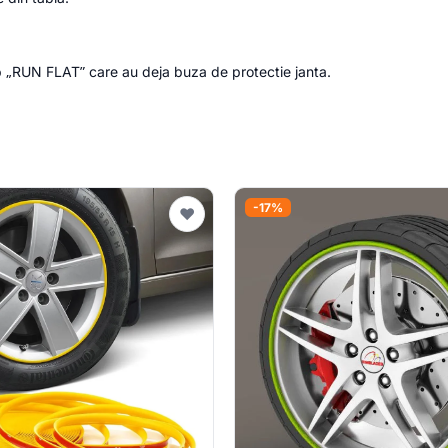
p „RUN FLAT” care au deja buza de protectie janta.
-17%
♥