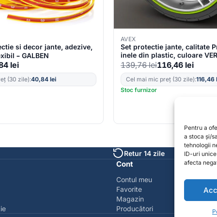
AVEX
ectie si decor jante, adezive,
Set protectie jante, calitate
inele din plastic, culoare VE
lexibil – GALBEN
,84
lei
139,76
lei
116,46
lei
ț (30 zile):
40,84
lei
Cel mai mic preț (30 zile):
116,46
Stoc furnizor
Pentru a of
a stoca și/
tehnologii 
Retur 14 zile
ID-uri unic
afecta negat
Cont
Contul meu
Favorite
Acc
Magazin
ie
Producători
P