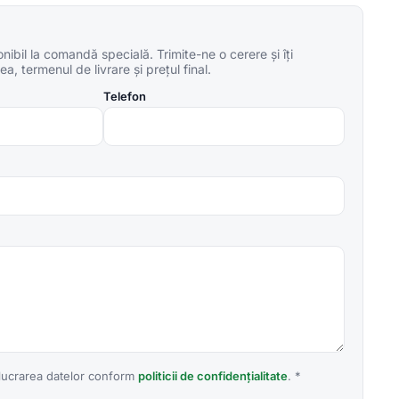
ibil la comandă specială. Trimite-ne o cerere și îți
a, termenul de livrare și prețul final.
Telefon
lucrarea datelor conform
politicii de confidențialitate
. *