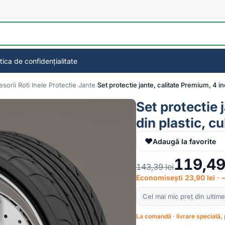
itica de confidențialitate
sorii Roti
Inele Protectie Jante
Set protectie jante, calitate Premium, 4 i
Set protectie 
din plastic, 
♥
Adaugă la favorite
119,4
143,39
lei
Economisești 23,90 lei ·
Cel mai mic preț din ultime
La comandă · livrare specială, 