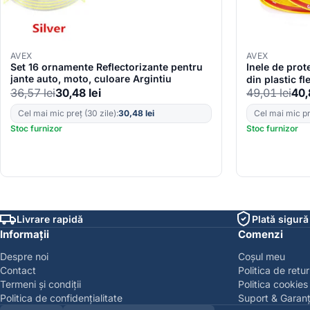
AVEX
AVEX
Set 16 ornamente Reflectorizante pentru
Inele de prot
jante auto, moto, culoare Argintiu
din plastic f
36,57
lei
30,48
lei
49,01
lei
40
Cel mai mic preț (30 zile):
30,48
lei
Cel mai mic pre
Stoc furnizor
Stoc furnizor
Livrare rapidă
Plată sigură
Informații
Comenzi
Despre noi
Coșul meu
Contact
Politica de retur
Termeni și condiții
Politica cookies
Politica de confidențialitate
Suport & Garanț