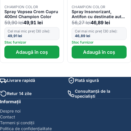
CHAMPION COLOR
CHAMPION COLOR
Spray Vopsea Crom Cupru
Spray Insonorizant,
400ml Champion Color
Antifon cu destinatie auto,
cantitate 500ml, culoare
59,90
lei
49,91
lei
56,27
lei
46,89
lei
Negru
Cel mai mic preț (30 zile):
Cel mai mic preț (30 zile):
49,91
lei
46,89
lei
Stoc furnizor
Stoc furnizor
Adaugă în coș
Adaugă în coș
Livrare rapidă
Plată sigură
Consultanță de la
Retur 14 zile
specialiști
Informații
Despre noi
Contact
Termeni și condiții
Politica de confidențialitate