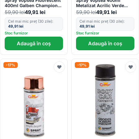
Spray Vopsea Fluorescent
Spray Vopsea 400ml
400ml Galben Champion
Metalizat Acrilic Verde
Color
Champion Color
59,90
lei
49,91
lei
59,90
lei
49,91
lei
Cel mai mic preț (30 zile):
Cel mai mic preț (30 zile):
49,91
lei
49,91
lei
Stoc furnizor
Stoc furnizor
Adaugă în coș
Adaugă în coș
-17%
-17%
♥
♥