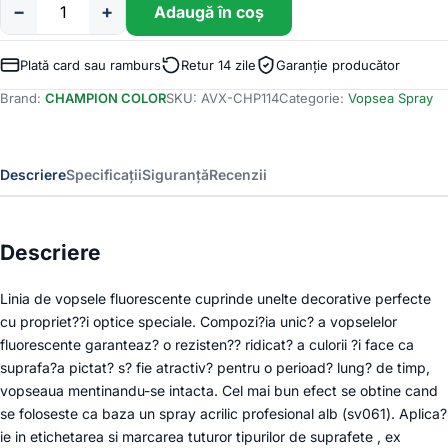
−
+
Adaugă în coș
Cantitate
Spray
Vopsea
Plată card sau ramburs
Retur 14 zile
Garanție producător
Fluorescent
Brand:
CHAMPION COLOR
SKU:
AVX-CHP114
Categorie:
Vopsea Spray
400ml
Verde
Champion
Color
Descriere
Specificații
Siguranță
Recenzii
Descriere
Linia de vopsele fluorescente cuprinde unelte decorative perfecte
cu propriet??i optice speciale. Compozi?ia unic? a vopselelor
fluorescente garanteaz? o rezisten?? ridicat? a culorii ?i face ca
suprafa?a pictat? s? fie atractiv? pentru o perioad? lung? de timp,
vopseaua mentinandu-se intacta. Cel mai bun efect se obtine cand
se foloseste ca baza un spray acrilic profesional alb (sv061). Aplica?
ie in etichetarea si marcarea tuturor tipurilor de suprafete , ex