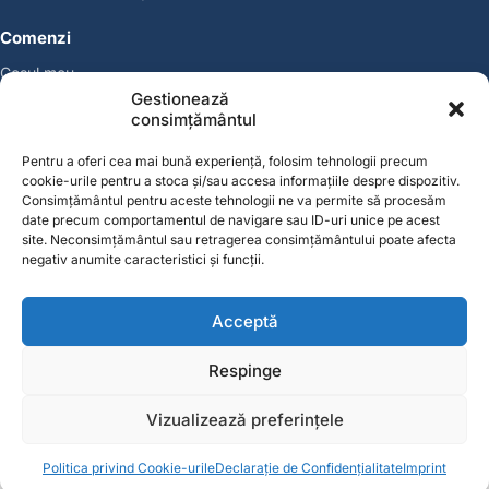
Comenzi
Coșul meu
Politica de retur
Gestionează
Politica cookies
consimțământul
Suport & Garanție
Pentru a oferi cea mai bună experiență, folosim tehnologii precum
cookie-urile pentru a stoca și/sau accesa informațiile despre dispozitiv.
Cont
Consimțământul pentru aceste tehnologii ne va permite să procesăm
Contul meu
date precum comportamentul de navigare sau ID-uri unice pe acest
site. Neconsimțământul sau retragerea consimțământului poate afecta
Favorite
negativ anumite caracteristici și funcții.
Magazin
Producători
Acceptă
Contact
contact@solgarden.ro
Respinge
Soluționarea online a litigiilor (SOL)
ANPC – SAL
Vizualizează preferințele
© 2026 SolGarden. Toate drepturile rezervate.
0
0
Politica privind Cookie-urile
Declarație de Confidențialitate
Imprint
Acasă
Categorii
Coș
Favorite
Cont