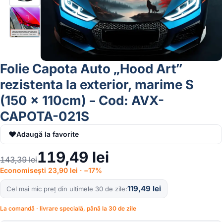
Folie Capota Auto „Hood Art”
rezistenta la exterior, marime S
(150 x 110cm) – Cod: AVX-
CAPOTA-021S
♥
Adaugă la favorite
119,49
lei
143,39
lei
Economisești 23,90 lei · −17%
119,49
lei
Cel mai mic preț din ultimele 30 de zile
La comandă · livrare specială, până la 30 de zile