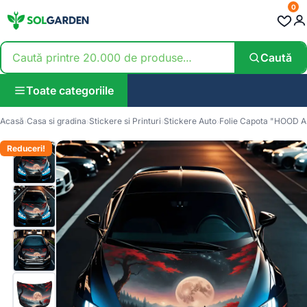
0
Caută
Toate categoriile
Acasă
Casa si gradina
Stickere si Printuri
Stickere Auto
Folie Capota "HOOD 
Reduceri!