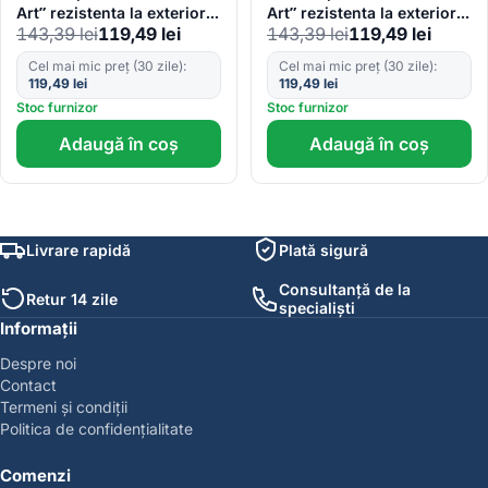
Art” rezistenta la exterior,
Art” rezistenta la exterior,
143,39
lei
119,49
lei
143,39
lei
119,49
lei
marime S (150 x 110cm) –
marime S (150 x 110cm) –
Cod: AVX-CAPOTA-024S
Cod: AVX-CAPOTA-027S
Cel mai mic preț (30 zile):
Cel mai mic preț (30 zile):
119,49
lei
119,49
lei
Stoc furnizor
Stoc furnizor
Adaugă în coș
Adaugă în coș
Livrare rapidă
Plată sigură
Consultanță de la
Retur 14 zile
specialiști
Informații
Despre noi
Contact
Termeni și condiții
Politica de confidențialitate
Comenzi