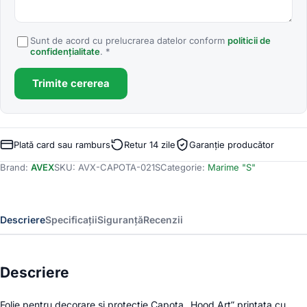
Sunt de acord cu prelucrarea datelor conform
politicii de
confidențialitate
. *
Trimite cererea
Plată card sau ramburs
Retur 14 zile
Garanție producător
Brand:
AVEX
SKU:
AVX-CAPOTA-021S
Categorie:
Marime "S"
Descriere
Specificații
Siguranță
Recenzii
Descriere
Folie pentru decorare si protectie Capota „Hood Art” printata cu