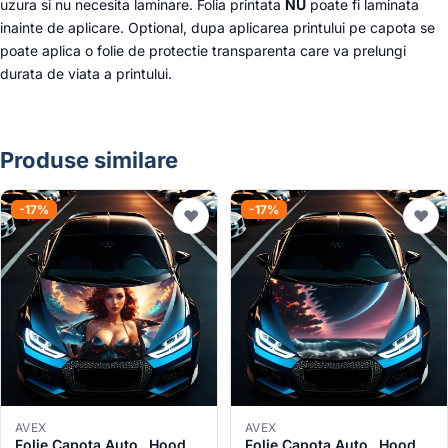
uzura si nu necesita laminare. Folia printata
NU
poate fi laminata
inainte de aplicare. Optional, dupa aplicarea printului pe capota se
poate aplica o folie de protectie transparenta care va prelungi
durata de viata a printului.
Produse similare
-17%
-17%
♥
♥
AVEX
AVEX
Folie Capota Auto „Hood
Folie Capota Auto „Hood