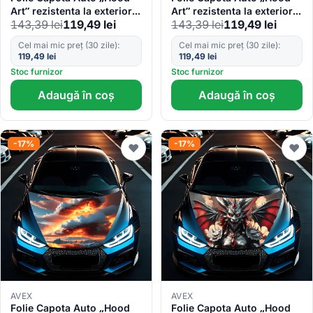
Art” rezistenta la exterior,
Art” rezistenta la exterior,
143,39
lei
119,49
lei
143,39
lei
119,49
lei
marime S (150 x 110cm) –
marime S (150 x 110cm) –
Cod: AVX-CAPOTA-012S
Cod: AVX-CAPOTA-023S
Cel mai mic preț (30 zile):
Cel mai mic preț (30 zile):
119,49
lei
119,49
lei
Stoc furnizor
Stoc furnizor
Adaugă în coș
Adaugă în coș
-17%
-17%
♥
♥
AVEX
AVEX
Folie Capota Auto „Hood
Folie Capota Auto „Hood