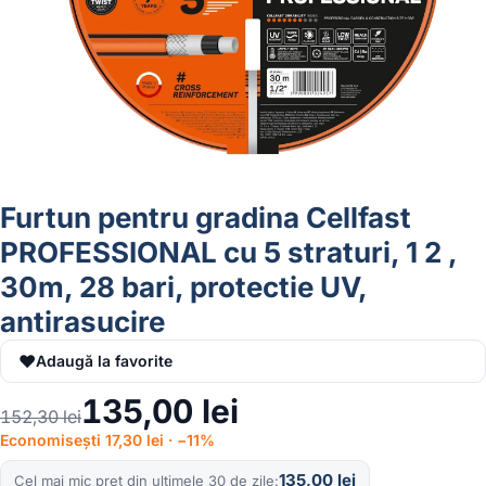
Furtun pentru gradina Cellfast
PROFESSIONAL cu 5 straturi, 1 2 ,
30m, 28 bari, protectie UV,
antirasucire
♥
Adaugă la favorite
135,00
lei
152,30
lei
Economisești 17,30 lei · −11%
135,00
lei
Cel mai mic preț din ultimele 30 de zile