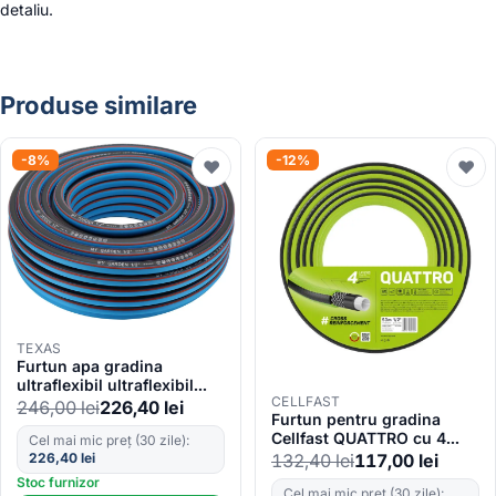
detaliu.
Produse similare
-8%
-12%
♥
♥
TEXAS
Furtun apa gradina
ultraflexibil ultraflexibil
CELLFAST
Texas, 40m, PVC, 1/2″, max
246,00
lei
226,40
lei
Furtun pentru gradina
30bar, rezistent UV,
Cellfast QUATTRO cu 4
Cel mai mic preț (30 zile):
antirasucire
straturi, 1 2 , Armat, 50m,
226,40
lei
132,40
lei
117,00
lei
protectie UV
Stoc furnizor
Cel mai mic preț (30 zile):