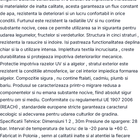
si materialelor de inalta calitate, acesta garanteaza un flux constant
de apa, rezistenta la deteriorari si un lucru confortabil in orice
conditii. Furtunul este rezistent la radiatiile UV si nu contine
substante nocive, ceea ce permite utilizarea sa in siguranta pentru
udarea legumelor, fructelor si verdeturilor. Structura in cinci straturi ,
rezistenta la rasucire si indoire. Isi pastreaza functionalitatea deplina
chiar si la o utilizare intensa. Impletitura textila incrucisata , creste
durabilitatea si protejeaza impotriva deteriorarilor mecanice.
Protectie impotriva razelor UV si a algelor , stratul exterior este
rezistent la conditiile atmosferice, iar cel interior impiedica formarea
algelor. Compozitie sigura , nu contine ftalati, cadmiu, plumb si
bariu. Produsul se caracterizeaza printr-o migrare redusa a
componentelor si nu emana substante nocive, fiind absolut sigur
pentru om si mediu. Conformitate cu regulamentul UE 1907 2006
(REACH) , standardele europene stricte garanteaza caracterul
ecologic si adecvarea pentru udarea culturilor de gradina.
Specificatii Tehnice: Dimensiuni 1 2 , 30m Presiune de spargere: 28
bar. Interval de temperatura de lucru: de la -20 pana la +60 C.
Fabricat in Polonia , semn al calitatii inalte si al atentiei la fiecare