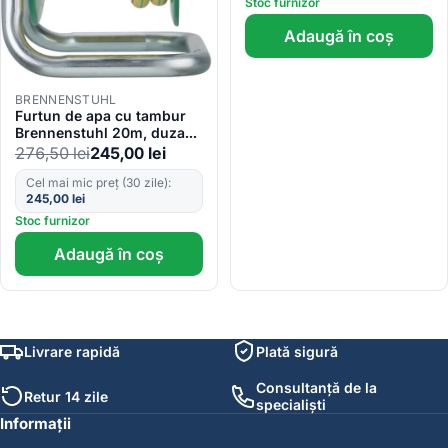
Stoc furnizor
Adaugă în coș
BRENNENSTUHL
Furtun de apa cu tambur
Brennenstuhl 20m, duza
de pulverizare, opritor de
276,50
lei
245,00
lei
apa, furtun gradina 1 2
Cel mai mic preț (30 zile):
245,00
lei
Stoc furnizor
Adaugă în coș
Livrare rapidă
Plată sigură
Consultanță de la
Retur 14 zile
specialiști
Informații