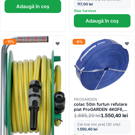
117,00
lei
Adaugă în coș
Stoc furnizor
Adaugă în coș
-11%
-8%
♥
♥
PROGARDEN
colac 50m furtun refulare
plat ProGARDEN 4KGF6,
6″/150mm
1.685,20
lei
1.550,40
lei
Cel mai mic preț (30 zile):
1.550,40
lei