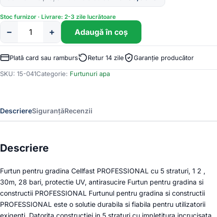
Stoc furnizor · Livrare: 2-3 zile lucrătoare
−
+
Adaugă în coș
Cantitate
Furtun
pentru
Plată card sau ramburs
Retur 14 zile
Garanție producător
gradina
SKU:
15-041
Categorie:
Furtunuri apa
Cellfast
PROFESSIONAL
cu
5
Descriere
Siguranță
Recenzii
straturi,
1
2
,
Descriere
30m,
28
Furtun pentru gradina Cellfast PROFESSIONAL cu 5 straturi, 1 2 ,
bari,
protectie
30m, 28 bari, protectie UV, antirasucire Furtun pentru gradina si
UV,
constructii PROFESSIONAL Furtunul pentru gradina si constructii
antirasucire
PROFESSIONAL este o solutie durabila si fiabila pentru utilizatorii
exigenti. Datorita constructiei in 5 straturi cu impletitura incrucisata