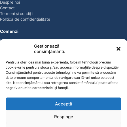
Despre noi
Contact
Termeni și condiții
Politica de confidențialitate
Comenzi
Coșul meu
Gestionează
Politica de retur
consimțământul
Politica cookies
Suport & Garanție
Pentru a oferi cea mai bună experiență, folosim tehnologii precum
cookie-urile pentru a stoca și/sau accesa informațiile despre dispozitiv.
Cont
Consimțământul pentru aceste tehnologii ne va permite să procesăm
date precum comportamentul de navigare sau ID-uri unice pe acest
Contul meu
site. Neconsimțământul sau retragerea consimțământului poate afecta
Favorite
negativ anumite caracteristici și funcții.
Magazin
Producători
Acceptă
Contact
Respinge
contact@solgarden.ro
Soluționarea online a litigiilor (SOL)
ANPC – SAL