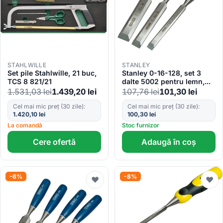
STAHLWILLE
STANLEY
Set pile Stahlwille, 21 buc,
Stanley 0-16-128, set 3
TCS 8 821/21
dalte 5002 pentru lemn,
12, 18 si 25mm, blister
1.531,03
lei
1.439,20
lei
107,76
lei
101,30
lei
Cel mai mic preț (30 zile):
Cel mai mic preț (30 zile):
1.420,10
lei
100,30
lei
La comandă
Stoc furnizor
Cere ofertă
Adaugă în coș
-6%
-8%
♥
♥