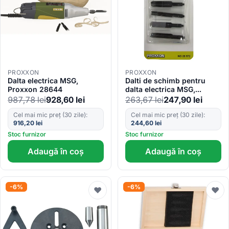
PROXXON
PROXXON
Dalta electrica MSG,
Dalti de schimb pentru
Proxxon 28644
dalta electrica MSG,
Proxxon 28572
987,78
lei
928,60
lei
263,67
lei
247,90
lei
Cel mai mic preț (30 zile):
Cel mai mic preț (30 zile):
916,20
lei
244,60
lei
Stoc furnizor
Stoc furnizor
Adaugă în coș
Adaugă în coș
-6%
-6%
♥
♥