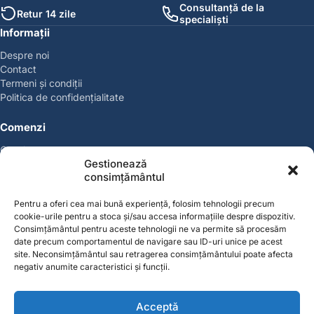
Consultanță de la
Retur 14 zile
specialiști
Informații
Despre noi
Contact
Termeni și condiții
Politica de confidențialitate
Comenzi
Coșul meu
Gestionează
Politica de retur
consimțământul
Politica cookies
Suport & Garanție
Pentru a oferi cea mai bună experiență, folosim tehnologii precum
cookie-urile pentru a stoca și/sau accesa informațiile despre dispozitiv.
Cont
Consimțământul pentru aceste tehnologii ne va permite să procesăm
date precum comportamentul de navigare sau ID-uri unice pe acest
Contul meu
site. Neconsimțământul sau retragerea consimțământului poate afecta
Favorite
negativ anumite caracteristici și funcții.
Magazin
Producători
Acceptă