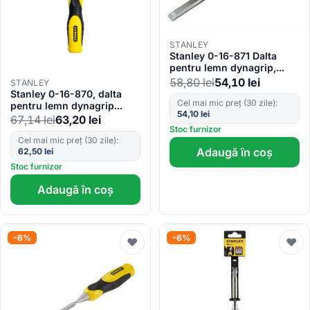
STANLEY
Stanley 0-16-871 Dalta
pentru lemn dynagrip,
8x125mm
58,80
lei
54,10
lei
STANLEY
Stanley 0-16-870, dalta
Cel mai mic preț (30 zile):
pentru lemn dynagrip
54,10
lei
6mm, lungime 125 mm,
67,14
lei
63,20
lei
blister
Stoc furnizor
Cel mai mic preț (30 zile):
Adaugă în coș
62,50
lei
Stoc furnizor
Adaugă în coș
-6%
-6%
♥
♥