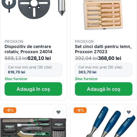
PROXXON
PROXXON
Dispozitiv de centrare
Set cinci dalti pentru lemn,
rotativ, Proxxon 24014
Proxxon 27023
668,13
lei
628,10
lei
392,04
lei
368,60
lei
Cel mai mic preț (30 zile):
Cel mai mic preț (30 zile):
619,70
lei
363,70
lei
Stoc furnizor
Stoc furnizor
Adaugă în coș
Adaugă în coș
-6%
-6%
♥
♥