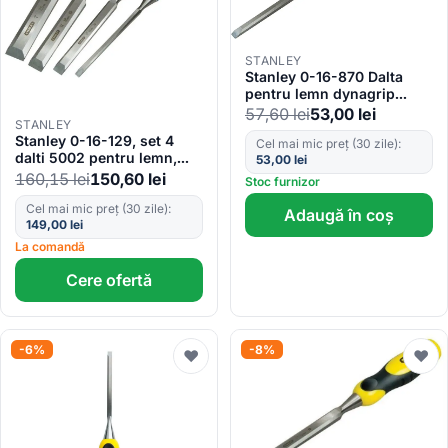
STANLEY
Stanley 0-16-870 Dalta
pentru lemn dynagrip
6mm
57,60
lei
53,00
lei
STANLEY
Stanley 0-16-129, set 4
Cel mai mic preț (30 zile):
dalti 5002 pentru lemn,
53,00
lei
blister
160,15
lei
150,60
lei
Stoc furnizor
Cel mai mic preț (30 zile):
Adaugă în coș
149,00
lei
La comandă
Cere ofertă
-6%
-8%
♥
♥