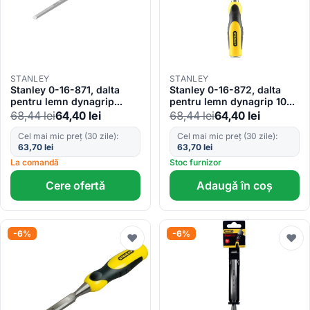
STANLEY
STANLEY
Stanley 0-16-871, dalta
Stanley 0-16-872, dalta
pentru lemn dynagrip
pentru lemn dynagrip 10
8mm, lungime 125 mm,
mm, lungime 125 mm,
68,44
lei
64,40
lei
68,44
lei
64,40
lei
blister
blister
Cel mai mic preț (30 zile):
Cel mai mic preț (30 zile):
63,70
lei
63,70
lei
La comandă
Stoc furnizor
Cere ofertă
Adaugă în coș
-6%
-6%
♥
♥