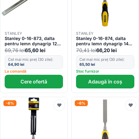
STANLEY
STANLEY
Stanley 0-16-873, dalta
Stanley 0-16-874, dalta
pentru lemn dynagrip 12
pentru lemn dynagrip 14
mm, lungime 125 mm,
mm, lungime 131 mm,
69,76
lei
65,60
lei
70,41
lei
66,20
lei
blister
blister
Cel mai mic preț (30 zile):
Cel mai mic preț (30 zile):
64,90
lei
65,50
lei
La comandă
Stoc furnizor
Cere ofertă
Adaugă în coș
-6%
-6%
♥
♥