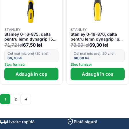
STANLEY
STANLEY
Stanley 0-16-875, dalta
Stanley 0-16-876, dalta
pentru lemn dynagrip 15
pentru lemn dynagrip 16
mm, lungime 131 mm,
mm, lungime 131 mm,
71,72
lei
67,50
lei
73,69
lei
69,30
lei
blister
blister
Cel mai mic preț (30 zile):
Cel mai mic preț (30 zile):
66,70
lei
68,60
lei
Stoc furnizor
Stoc furnizor
Adaugă în coș
Adaugă în coș
1
2
→
Livrare rapidă
Plată sigură