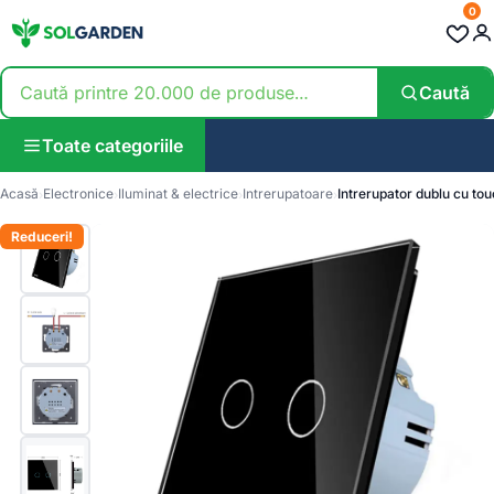
0
Caută
Toate categoriile
Acasă
Electronice
Iluminat & electrice
Intrerupatoare
Intrerupator dublu cu tou
Reduceri!