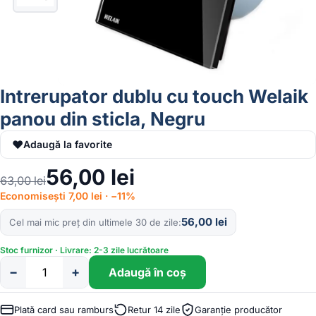
Intrerupator dublu cu touch Welaik
panou din sticla, Negru
♥
Adaugă la favorite
56,00
lei
63,00
lei
Economisești 7,00 lei · −11%
56,00
lei
Cel mai mic preț din ultimele 30 de zile
Stoc furnizor · Livrare: 2-3 zile lucrătoare
−
+
Adaugă în coș
Cantitate
Intrerupator
dublu
Plată card sau ramburs
Retur 14 zile
Garanție producător