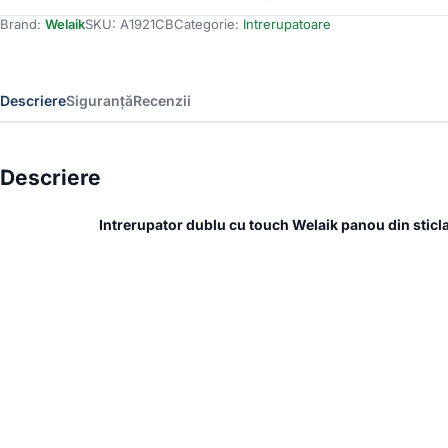
cu
Brand:
Welaik
SKU:
A1921CB
Categorie:
Intrerupatoare
touch
Welaik
panou
din
Descriere
Siguranță
Recenzii
sticla,
Negru
Descriere
Intrerupator dublu cu touch Welaik panou din sticl