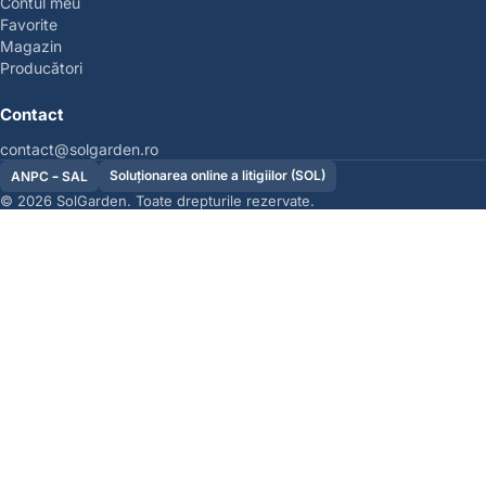
Contul meu
Favorite
Magazin
Producători
Contact
contact@solgarden.ro
Soluționarea online a litigiilor (SOL)
ANPC – SAL
© 2026 SolGarden. Toate drepturile rezervate.