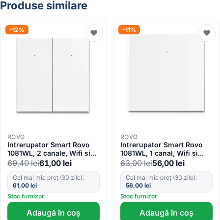
Produse similare
-12%
-11%
♥
♥
ROVO
ROVO
Intrerupator Smart Rovo
Intrerupator Smart Rovo
1081WL, 2 canale, Wifi si
1081WL, 1 canal, Wifi si
Bluetooth, Tuya, Life
Bluetooth, Tuya, Life
69,40
lei
61,00
lei
63,00
lei
56,00
lei
Smart, Alexa si Google
Smart, Alexa si Google
Assistant, fara nul
Assistant, fara nul
Cel mai mic preț (30 zile):
Cel mai mic preț (30 zile):
61,00
lei
56,00
lei
Stoc furnizor
Stoc furnizor
Adaugă în coș
Adaugă în coș