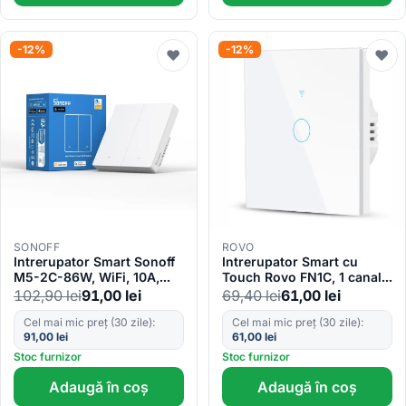
-12%
-12%
♥
♥
SONOFF
ROVO
Intrerupator Smart Sonoff
Intrerupator Smart cu
M5-2C-86W, WiFi, 10A,
Touch Rovo FN1C, 1 canal,
Matter, 2 canale
Sticla Securizata, Tuya,
102,90
lei
91,00
lei
69,40
lei
61,00
lei
Life Smart, RF 433MHz,
Alexa si Google Assistant,
Cel mai mic preț (30 zile):
Cel mai mic preț (30 zile):
91,00
lei
61,00
lei
fara nul
Stoc furnizor
Stoc furnizor
Adaugă în coș
Adaugă în coș