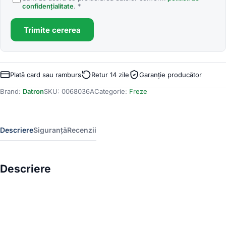
confidențialitate
. *
Trimite cererea
Plată card sau ramburs
Retur 14 zile
Garanție producător
Brand:
Datron
SKU:
0068036A
Categorie:
Freze
Descriere
Siguranță
Recenzii
Descriere